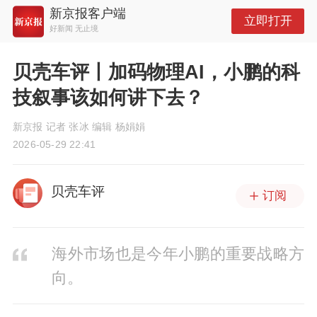
新京报客户端
立即打开
好新闻 无止境
贝壳车评丨加码物理AI，小鹏的科
技叙事该如何讲下去？
新京报 记者 张冰 编辑 杨娟娟
2026-05-29 22:41
贝壳车评
订阅
海外市场也是今年小鹏的重要战略方
向。