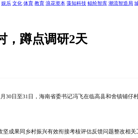
娱乐
文化
体育
教育
浪花资本
藻知科技
鲲纶智库
潮流智造局
村，蹲点调研2天
月30日至31日，海南省委书记冯飞在临高县和舍镇铺仔
攻坚成果同乡村振兴有效衔接考核评估反馈问题整改相关工