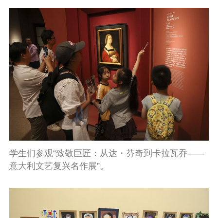
学生们参观“致敬巨匠：从达・芬奇到卡拉瓦乔——
意大利文艺复兴名作展”。