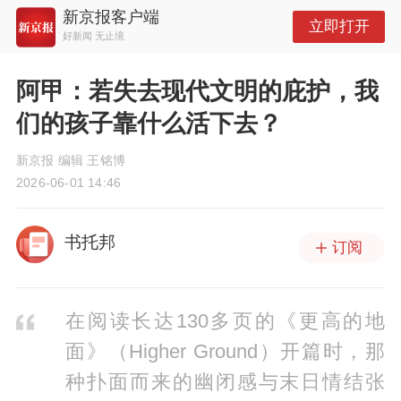
新京报客户端
立即打开
好新闻 无止境
阿甲：若失去现代文明的庇护，我
们的孩子靠什么活下去？
新京报 编辑 王铭博
2026-06-01 14:46
书托邦
订阅
在阅读长达130多页的《更高的地
面》（Higher Ground）开篇时，那
种扑面而来的幽闭感与末日情结张