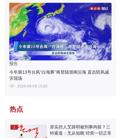
预告
今年第13号台风“白海豚”将登陆浙闽沿海 直击防风减
灾现场
2026-08-09 15:00
热点
原实控人艾路明被刑事拘留？三
1
特索道：无从知晓 经营一切正常