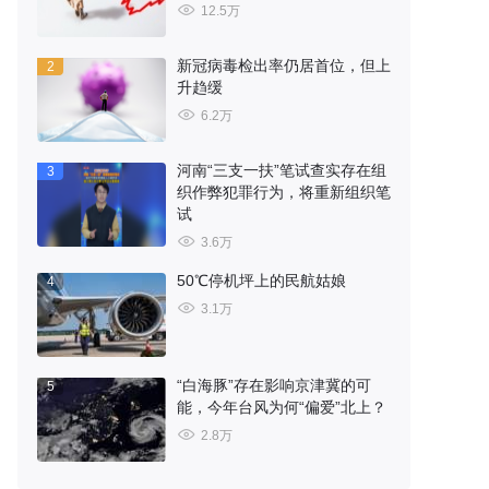
12.5万
新冠病毒检出率仍居首位，但上
2
升趋缓
6.2万
河南“三支一扶”笔试查实存在组
3
织作弊犯罪行为，将重新组织笔
试
3.6万
50℃停机坪上的民航姑娘
4
3.1万
“白海豚”存在影响京津冀的可
5
能，今年台风为何“偏爱”北上？
2.8万