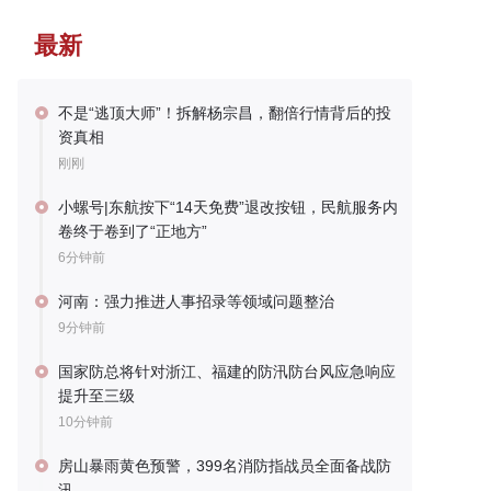
最新
不是“逃顶大师”！拆解杨宗昌，翻倍行情背后的投
资真相
刚刚
小螺号|东航按下“14天免费”退改按钮，民航服务内
卷终于卷到了“正地方”
6分钟前
河南：强力推进人事招录等领域问题整治
9分钟前
国家防总将针对浙江、福建的防汛防台风应急响应
提升至三级
10分钟前
房山暴雨黄色预警，399名消防指战员全面备战防
汛