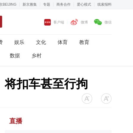
京BEIJING
新京雅集
专题
商务合作
爱心模式
线索报料
客户端
微博
微信
费
娱乐
文化
体育
教育
数据
乡村
：将扣车甚至行拘
直播