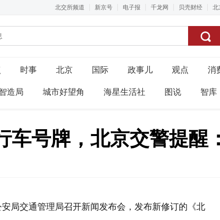
北交所频道
新京号
电子报
千龙网
贝壳财经
北
点
时事
北京
国际
政事儿
观点
消
智造局
城市好望角
海星生活社
图说
智库
行车号牌，北京交警提醒
公安局交通管理局召开新闻发布会，发布新修订的《北