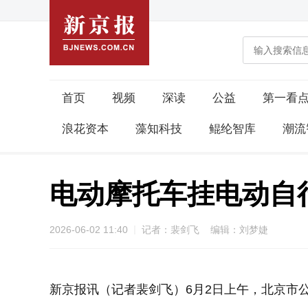
首页
视频
深读
公益
第一看
浪花资本
藻知科技
鲲纶智库
潮流
电动摩托车挂电动自
2026-06-02 11:40
记者：裴剑飞 编辑：刘梦婕
新京报讯（记者裴剑飞）6月2日上午，北京市