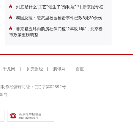
到底是什么“工艺”催生了“预制娃”？| 新京报专栏
泰国总理：暖武里校园枪击事件已致8死30余伤
非京籍五环内购房社保门槛“2年改1年”，北京楼
市政策重磅调整
千龙网
|
贝壳财经
|
腾讯网
|
百度
制作经营许可证：(京)字第02592号
05号