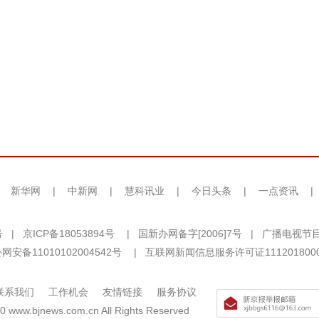
|
新华网
|
中新网
|
慧科讯业
|
今日头条
|
一点资讯
|
号
|
京ICP备18053894号
|
国新办网备字[2006]7号
|
广播电视节目
网安备11010102004542号
|
互联网新闻信息服务许可证111201800
联系我们
工作机会
友情链接
服务协议
0 www.bjnews.com.cn All Rights Reserved