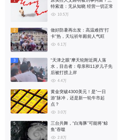
原实控人艾路明被刑事拘留？三
1
特索道：无从知晓 经营一切正常
10.5万
做好防暑再出发：高温难挡“打
2
卡”热，天坛祈年殿前人气旺
6.1万
“天津之眼”摩天轮附近两人落
3
水，目击者：母亲和11岁儿子先
后被打捞上岸
4.4万
黄金突破4300美元！是“一日
4
游”脉冲，还是新一轮牛市起
点？
3.0万
三台共舞，“白海豚”可能将“鲸
5
鱼”吞噬
2.8万