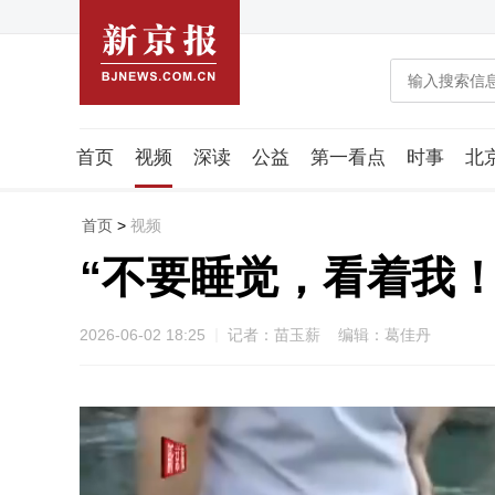
首页
视频
深读
公益
第一看点
时事
北
潮流智造局
城市好望角
海星生活社
稿件组
首页
>
视频
“不要睡觉，看着我
2026-06-02 18:25
记者：苗玉薪 编辑：葛佳丹