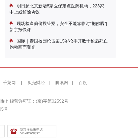
明日起北京新增8家医保定点医药机构，223家
中止或解除协议
现场检查偷偷搜答案，安全不能靠临时“抱佛脚”|
新京报快评
国际｜泰国校园枪击案15岁枪手开数十枪后死亡
跑动画面曝光
千龙网
|
贝壳财经
|
腾讯网
|
百度
制作经营许可证：(京)字第02592号
05号