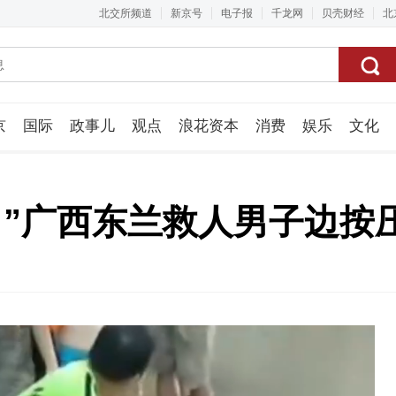
北交所频道
新京号
电子报
千龙网
贝壳财经
北
京
国际
政事儿
观点
浪花资本
消费
娱乐
文化
视频组
！”广西东兰救人男子边按