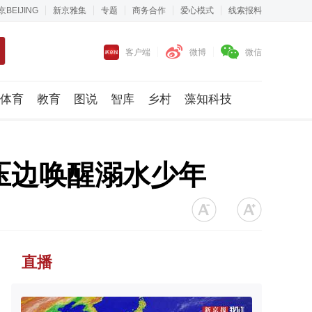
京BEIJING
新京雅集
专题
商务合作
爱心模式
线索报料
客户端
微博
微信
体育
教育
图说
智库
乡村
藻知科技
压边唤醒溺水少年
直播