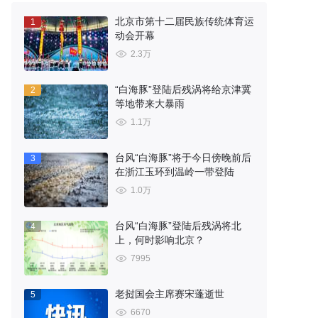
北京市第十二届民族传统体育运
1
动会开幕
2.3万
“白海豚”登陆后残涡将给京津冀
2
等地带来大暴雨
1.1万
台风“白海豚”将于今日傍晚前后
3
在浙江玉环到温岭一带登陆
1.0万
台风“白海豚”登陆后残涡将北
4
上，何时影响北京？
7995
老挝国会主席赛宋蓬逝世
5
6670