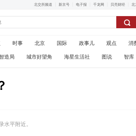
北交所频道
新京号
电子报
千龙网
贝壳财经
北
点
时事
北京
国际
政事儿
观点
消
智造局
城市好望角
海星生活社
图说
智库
？
录水平附近。