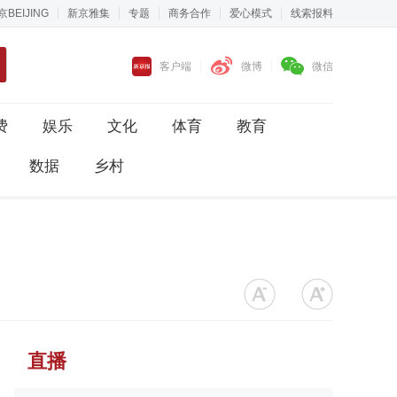
京BEIJING
新京雅集
专题
商务合作
爱心模式
线索报料
客户端
微博
微信
费
娱乐
文化
体育
教育
数据
乡村
直播