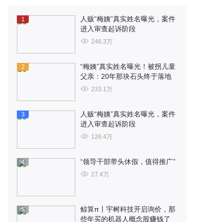
人贩“梅姨”真实姓名曝光，案件
1
进入审查起诉阶段
246.3万
“梅姨”真实姓名曝光！被拐儿童
2
父亲：20年那块石头终于落地
233.1万
人贩“梅姨”真实姓名曝光，案件
3
进入审查起诉阶段
126.4万
“领导干部带头休假，值得推广”
4
27.4万
鲸算π丨宇树科技开启询价，那
5
些年买的机器人概念股赚钱了