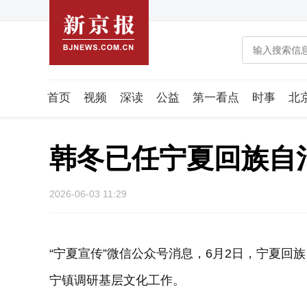
首页
视频
深读
公益
第一看点
时事
北
潮流智造局
城市好望角
海星生活社
稿件组
韩冬已任宁夏回族自
2026-06-03 11:29
“宁夏宣传”微信公众号消息，6月2日，宁夏
宁镇调研基层文化工作。