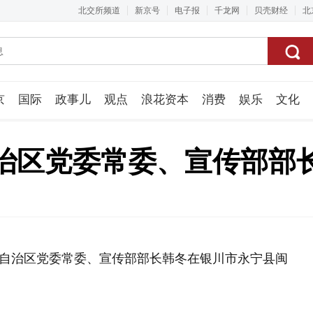
北交所频道
新京号
电子报
千龙网
贝壳财经
北
京
国际
政事儿
观点
浪花资本
消费
娱乐
文化
视频组
治区党委常委、宣传部部
回族自治区党委常委、宣传部部长韩冬在银川市永宁县闽