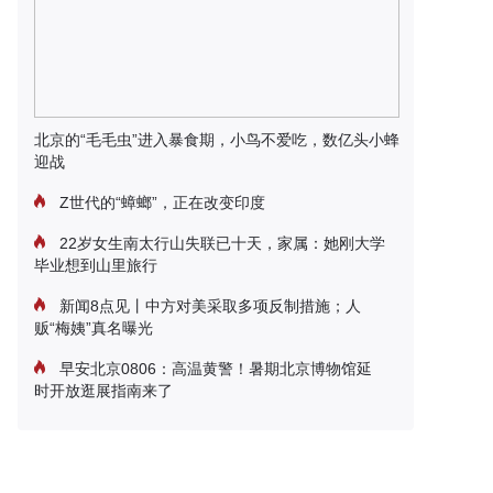
北京的“毛毛虫”进入暴食期，小鸟不爱吃，数亿头小蜂
迎战
Z世代的“蟑螂”，正在改变印度
22岁女生南太行山失联已十天，家属：她刚大学
毕业想到山里旅行
新闻8点见丨中方对美采取多项反制措施；人
贩“梅姨”真名曝光
早安北京0806：高温黄警！暑期北京博物馆延
时开放逛展指南来了