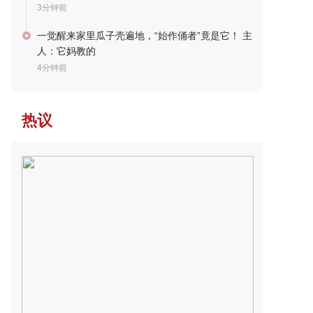
3分钟前
一觉醒来家里瓜子壳遍地，“始作俑者”竟是它！ 主
人：它妈教的
4分钟前
热议