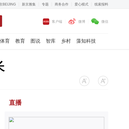
京BEIJING
新京雅集
专题
商务合作
爱心模式
线索报料
客户端
微博
微信
体育
教育
图说
智库
乡村
藻知科技
长
直播