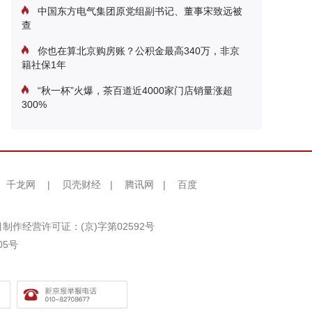
中国东方电气集团原党组副书记、董事宋致远被
查
你也在算北京购房账？公积金最高340万，非京
籍社保1年
“秋一杯”火爆，茶百道近4000家门店销量涨超
300%
千龙网
|
贝壳财经
|
腾讯网
|
百度
制作经营许可证：(京)字第02592号
05号