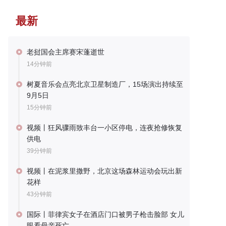
最新
老挝国会主席赛宋蓬逝世
14分钟前
树夏音乐会点亮北京卫星制造厂，15场演出持续至
9月5日
15分钟前
视频丨狂风骤雨致丰台一小区停电，连夜抢修恢复
供电
39分钟前
视频丨在泥浆里撒野，北京这场森林运动会玩出新
花样
43分钟前
国际丨菲律宾女子在酒店门口被男子枪击脸部 女儿
眼看母亲死亡