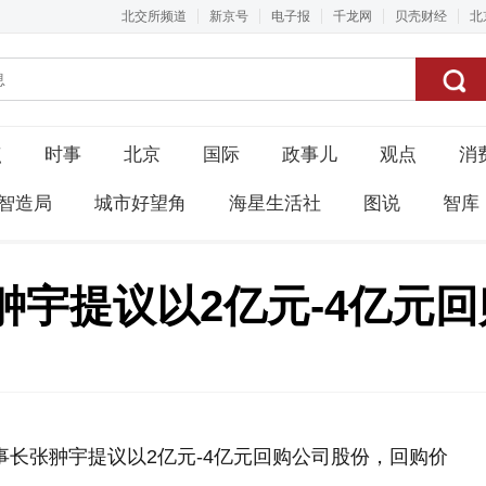
北交所频道
新京号
电子报
千龙网
贝壳财经
北
点
时事
北京
国际
政事儿
观点
消
智造局
城市好望角
海星生活社
图说
智库
翀宇提议以2亿元-4亿元
事长张翀宇提议以2亿元-4亿元回购公司股份，回购价