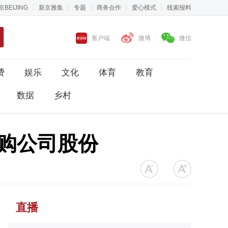
京BEIJING
新京雅集
专题
商务合作
爱心模式
线索报料
客户端
微博
微信
费
娱乐
文化
体育
教育
数据
乡村
回购公司股份
直播