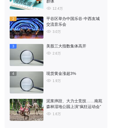
群体
12.4万
平谷区举办中国乐谷·中西友城
2
交流音乐会
3.0万
美股三大指数集体高开
3
2.6万
现货黄金涨超3%
4
1.9万
泥浆摔跤、大力士竞技……南苑
5
森林湿地公园上演“疯狂运动会”
1.6万