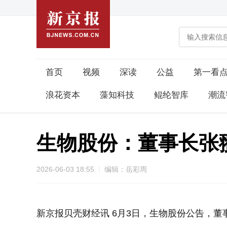
首页
视频
深读
公益
第一看
浪花资本
藻知科技
鲲纶智库
潮流
生物股份：董事长张
2026-06-03 18:55
编辑：岳彩周
新京报贝壳财经讯 6月3日，生物股份公告，董