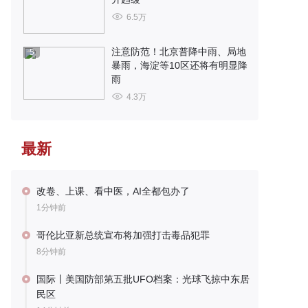
6.5万
注意防范！北京普降中雨、局地
5
暴雨，海淀等10区还将有明显降
雨
4.3万
最新
改卷、上课、看中医，AI全都包办了
1分钟前
哥伦比亚新总统宣布将加强打击毒品犯罪
8分钟前
国际丨美国防部第五批UFO档案：光球飞掠中东居
民区