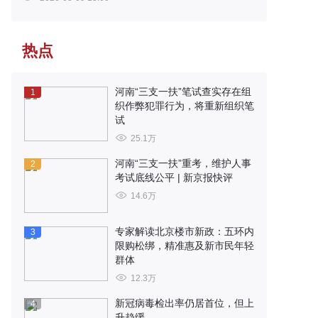
热点
河南“三支一扶”笔试查实存在组
1
织作弊犯罪行为，将重新组织笔
试
25.1万
河南“三支一扶”重考，维护人事
2
考试底线公平 | 新京报快评
14.6万
专家解读北京楼市新政：五环内
3
限购松绑，精准惠及新市民年轻
群体
12.3万
新冠病毒检出率仍居首位，但上
4
升趋缓