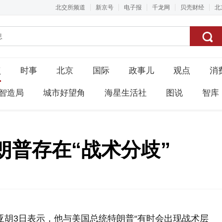
北交所频道
新京号
电子报
千龙网
贝壳财经
北
点
时事
北京
国际
政事儿
观点
消
智造局
城市好望角
海星生活社
图说
智库
朗普存在“战术分歧”
亚胡3日表示，他与美国总统特朗普“有时会出现战术层