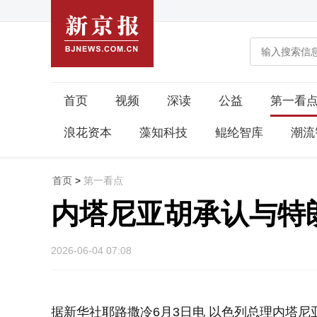
首页
视频
深读
公益
第一看
浪花资本
藻知科技
鲲纶智库
潮流
首页
>
第一看点
内塔尼亚胡承认与特
2026-06-04 07:08
据新华社耶路撒冷6月3日电 以色列总理内塔尼