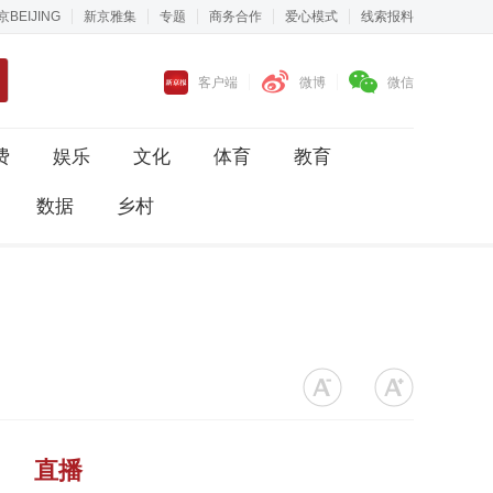
京BEIJING
新京雅集
专题
商务合作
爱心模式
线索报料
客户端
微博
微信
费
娱乐
文化
体育
教育
数据
乡村
直播