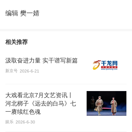
编辑 樊一婧
相关推荐
汲取奋进力量 实干谱写新篇
新京号
2026-6-21
大戏看北京7月文艺资讯丨
河北梆子《远去的白马》七
一赓续红色魂
娱乐
2026-6-30