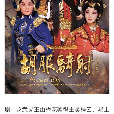
剧中赵武灵王由梅花奖得主吴桂云、郝士