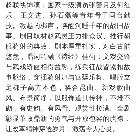
超联袂饰演，国家一级演员张警月及何红
乐、王文进、孙石磊等青年骨干同台献
技。激越的梆声，唤醒沉睡千年的战国故
事。剧目取材赵武灵王力排众议、推行胡
服骑射的典故。剧本厚重扎实，对白古韵
悠然，唱词巧融《诗经》佳句；文戏交锋
与武戏矫健相得益彰，练兵征战皆紧扣故
事脉络，穿插骑射舞与宫廷乐舞。唱腔立
足梆子高亢本色，糅合昆曲、新戏歌曲
风。布景简净，以服饰道具传神，不堆不
砌，有史韵、有风骨、观赏性拉满。全剧
彰显革故鼎新的勇气与开放包容的胸襟，
让改革精神穿透岁月，激荡今人心灵。