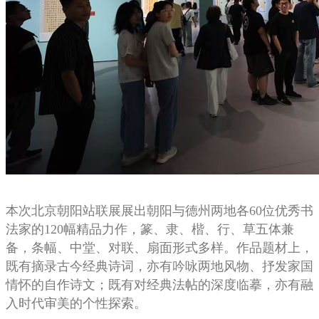
本次北京朝阳站联展展出朝阳与德州两地各60位优秀书
法家的120幅精品力作，篆、隶、楷、行、草五体兼
备，条幅、中堂、对联、扇面形式多样。作品题材上，
既有摘录古今经典诗词，亦有吟咏两地风物、抒发家国
情怀的自作诗文；既有对经典法帖的深度临摹，亦有融
入时代审美的个性探索。