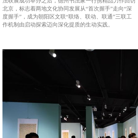
法联展成功举办之后，德州书法家一行携精品力作回访
北京，标志着两地文化协同发展从“首次握手”走向“深
度握手”，成为朝阳区文联“联络、联动、联通”三联工
作机制由启动探索迈向深化提质的生动实践。