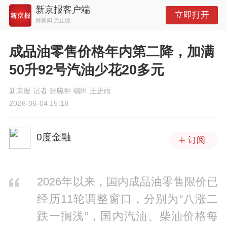
新京报客户端
立即打开
好新闻 无止境
成品油零售价格年内第二降，加满
50升92号汽油少花20多元
新京报 记者 张晓翀 编辑 王进雨
2026-06-04 15:18
0度金融
订阅
2026年以来，国内成品油零售限价已
经历11轮调整窗口，分别为“八涨二
跌一搁浅”，国内汽油、柴油价格每