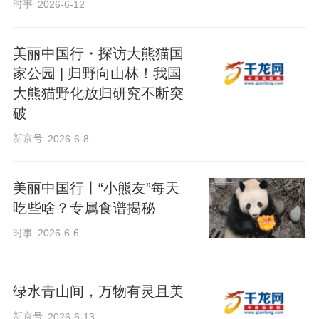
时事
2026-6-12
美丽中国行・探访大熊猫国
家公园 | 归野向山林！我国
大熊猫野化放归研究不断突
破
新京号
2026-6-8
美丽中国行丨“小熊友”每天
吃些啥？专属食谱揭秘
时事
2026-6-6
绿水青山间，万物有灵且美
新京号
2026-6-13