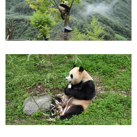
V
i
d