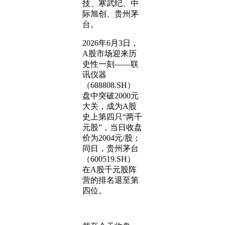
技、寒武纪、中
际旭创、贵州茅
台。
2026年6月3日，
A股市场迎来历
史性一刻——联
讯仪器
（688808.SH）
盘中突破2000元
大关，成为A股
史上第四只“两千
元股”，当日收盘
价为2004元/股；
同日，贵州茅台
（600519.SH）
在A股千元股阵
营的排名退至第
四位。