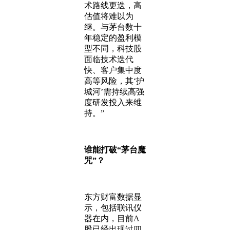
术路线更迭，高
估值将难以为
继。与茅台数十
年稳定的盈利模
型不同，科技股
面临技术迭代
快、客户集中度
高等风险，其‘护
城河’需持续高强
度研发投入来维
持。”
谁能打破“茅台魔
咒”？
东方财富数据显
示，包括联讯仪
器在内，目前A
股已经出现过四