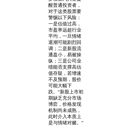
醒普通投资者，
对于这类股票要
警惕以下风险：
一是估值过高，
市盈率远超行业
平均，一旦情绪
退潮可能剧烈回
调；二是新股流
通盘小，易被操
纵；三是公司业
绩能否支撑高估
值存疑，若增速
不及预期，股价
可能大幅下
跌。“新股上市初
期缺乏充分市场
博弈，价格发现
机制尚未成熟，
此时介入本质上
是与情绪对赌。”