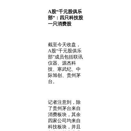
A股“千元股
俱乐
部
”
：
四
只
科技
股
一
只
消费
股
截至今天收盘，
A股“千元股俱乐
部”成员包括联讯
仪器、源杰科
技、寒武纪、中
际旭创、贵州茅
台。
记者注意到，除
了贵州茅台来自
消费板块，其余
四家公司均来自
科技板块，并且