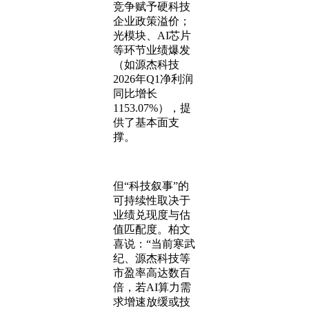
竞争赋予硬科技
企业政策溢价；
光模块、AI芯片
等环节业绩爆发
（如源杰科技
2026年Q1净利润
同比增长
1153.07%），提
供了基本面支
撑。
但“科技叙事”的
可持续性取决于
业绩兑现度与估
值匹配度。柏文
喜说：“当前寒武
纪、源杰科技等
市盈率高达数百
倍，若AI算力需
求增速放缓或技