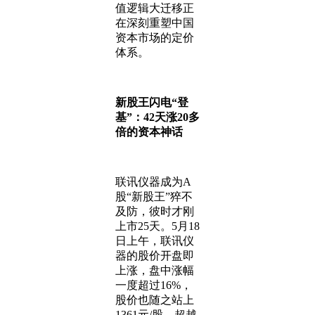
值逻辑大迁移正
在深刻重塑中国
资本市场的定价
体系。
新股王
闪电
“
登
基
”
：42天涨20多
倍的资本神话
联讯仪器成为A
股“新股王”猝不
及防，彼时才刚
上市25天。5月18
日上午，联讯仪
器的股价开盘即
上涨，盘中涨幅
一度超过16%，
股价也随之站上
1361元/股，超越