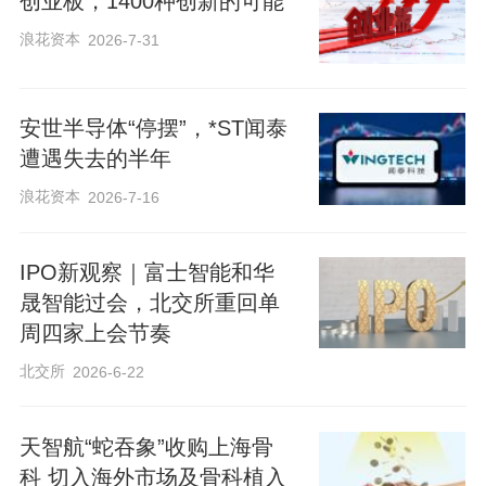
创业板，1400种创新的可能
浪花资本
2026-7-31
安世半导体“停摆”，*ST闻泰
遭遇失去的半年
浪花资本
2026-7-16
IPO新观察｜富士智能和华
晟智能过会，北交所重回单
周四家上会节奏
北交所
2026-6-22
天智航“蛇吞象”收购上海骨
科 切入海外市场及骨科植入