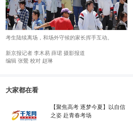
考生陆续离场，和场外守候的家长挥手互动。
新京报记者 李木易 薛珺 摄影报道
编辑 张鶯 校对 赵琳
大家都在看
【聚焦高考 逐梦今夏】以自信
之姿 赴青春考场