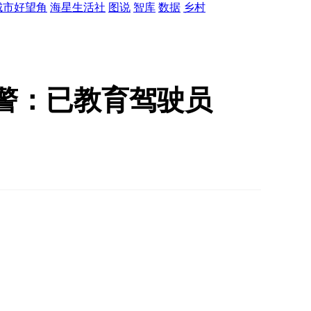
城市好望角
海星生活社
图说
智库
数据
乡村
警：已教育驾驶员