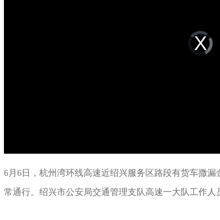
modal
window.
Video
Player
is
loading.
6月6日，杭州湾环线高速近绍兴服务区路段有货车撒漏
常通行。绍兴市公安局交通管理支队高速一大队工作人