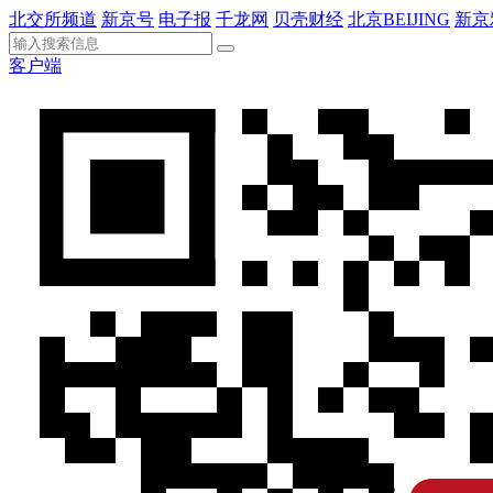
北交所频道
新京号
电子报
千龙网
贝壳财经
北京BEIJING
新京
客户端