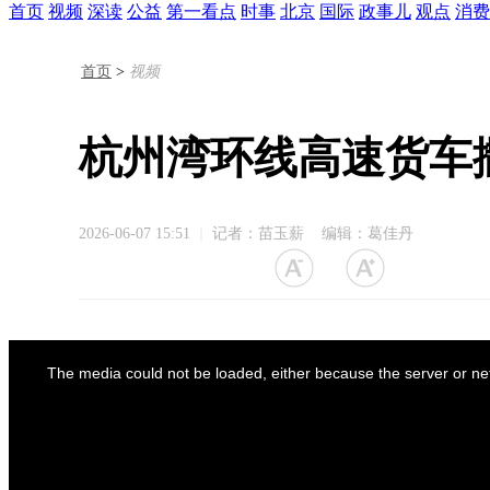
首页
视频
深读
公益
第一看点
时事
北京
国际
政事儿
观点
消费
首页
>
视频
杭州湾环线高速货车
2026-06-07 15:51
记者：苗玉薪 编辑：葛佳丹
The media could not be loaded, either because the server or net
This
is
a