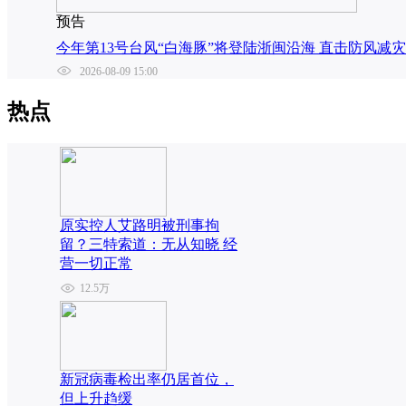
预告
今年第13号台风“白海豚”将登陆浙闽沿海 直击防风减
2026-08-09 15:00
热点
原实控人艾路明被刑事拘
留？三特索道：无从知晓 经
营一切正常
12.5万
新冠病毒检出率仍居首位，
但上升趋缓