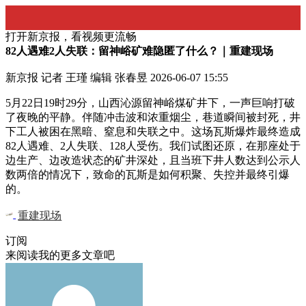
打开新京报，看视频更流畅
82人遇难2人失联：留神峪矿难隐匿了什么？｜重建现场
新京报 记者 王瑾 编辑 张春昱
2026-06-07 15:55
5月22日19时29分，山西沁源留神峪煤矿井下，一声巨响打破
了夜晚的平静。伴随冲击波和浓重烟尘，巷道瞬间被封死，井
下工人被困在黑暗、窒息和失联之中。这场瓦斯爆炸最终造成
82人遇难、2人失联、128人受伤。我们试图还原，在那座处于
边生产、边改造状态的矿井深处，且当班下井人数达到公示人
数两倍的情况下，致命的瓦斯是如何积聚、失控并最终引爆
的。
重建现场
订阅
来阅读我的更多文章吧