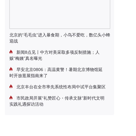
北京的“毛毛虫”进入暴食期，小鸟不爱吃，数亿头小蜂
迎战
新闻8点见丨中方对美采取多项反制措施；人
贩“梅姨”真名曝光
早安北京0806：高温黄警！暑期北京博物馆延
时开放逛展指南来了
北京丰台在全市率先系统性布局中试平台集聚区
市民政局开展“礼赞匠心・传承文脉”新时代文明
实践礼遇探访活动