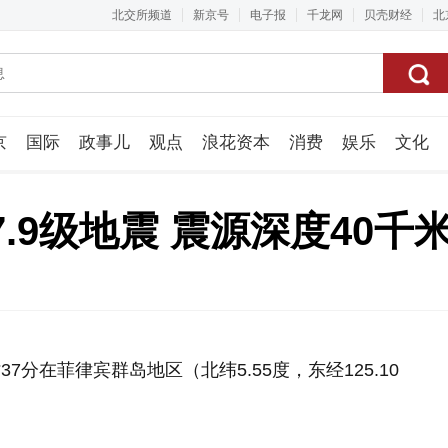
北交所频道
新京号
电子报
千龙网
贝壳财经
北
京
国际
政事儿
观点
浪花资本
消费
娱乐
文化
视频组
.9级地震 震源深度40千
7分在菲律宾群岛地区（北纬5.55度，东经125.10