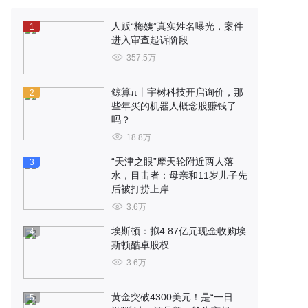
人贩“梅姨”真实姓名曝光，案件
1
进入审查起诉阶段
357.5万
鲸算π丨宇树科技开启询价，那
2
些年买的机器人概念股赚钱了
吗？
18.8万
“天津之眼”摩天轮附近两人落
3
水，目击者：母亲和11岁儿子先
后被打捞上岸
3.6万
埃斯顿：拟4.87亿元现金收购埃
4
斯顿酷卓股权
3.6万
黄金突破4300美元！是“一日
5