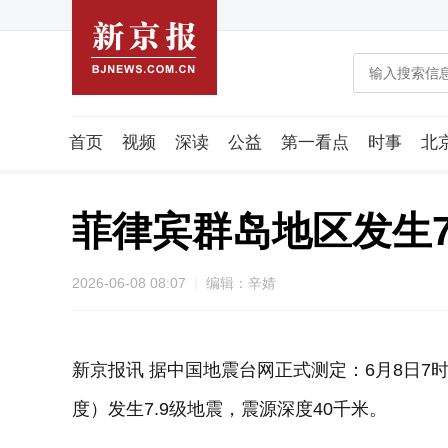
首页
视频
深读
公益
第一看点
时事
北
潮流智造局
城市好望角
海星生活社
稿件组
菲律宾群岛地区发生7
2026-06-08 08:07
编辑：辛婧
新京报讯 据中国地震台网正式测定：6月8日7时3
度）发生7.9级地震，震源深度40千米。