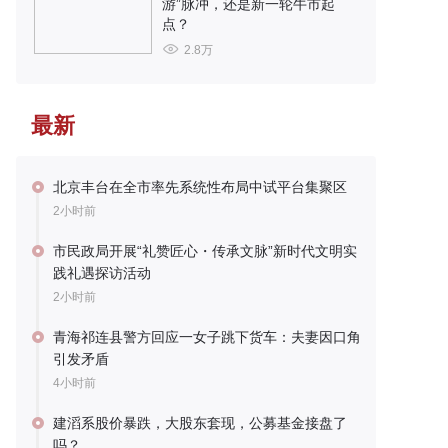
游”脉冲，还是新一轮牛市起
点？
2.8万
最新
北京丰台在全市率先系统性布局中试平台集聚区
2小时前
市民政局开展“礼赞匠心・传承文脉”新时代文明实
践礼遇探访活动
2小时前
青海祁连县警方回应一女子跳下货车：夫妻因口角
引发矛盾
4小时前
建滔系股价暴跌，大股东套现，公募基金接盘了
吗？