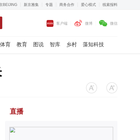
京BEIJING
新京雅集
专题
商务合作
爱心模式
线索报料
客户端
微博
微信
体育
教育
图说
智库
乡村
藻知科技
米
直播