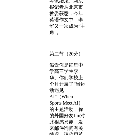
考试结束。新京
报记者从北京市
教委获悉，今年
英语作文中，李
华又一次成为“主
角”。
第二节（20分）
假设你是红星中
学高三学生李
华。你们学校上
个月开展了“当运
动遇见
AI”（When
Sports Meet AI）
的主题活动，你
的外国好友Jim对
此很感兴趣，发
来邮件询问有关
情况。请你用英