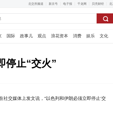
北交所频道
新京号
电子报
千龙网
贝壳财经
北
京
国际
政事儿
观点
浪花资本
消费
娱乐
文化
视频组
停止“交火”
在社交媒体上发文说，“以色列和伊朗必须立即停止‘交