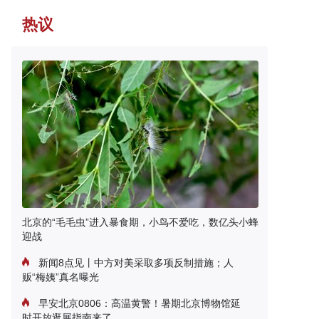
热议
北京的“毛毛虫”进入暴食期，小鸟不爱吃，数亿头小蜂
迎战
新闻8点见丨中方对美采取多项反制措施；人
贩“梅姨”真名曝光
早安北京0806：高温黄警！暑期北京博物馆延
时开放逛展指南来了