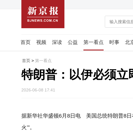
首页
视频
深读
公益
第一看点
时事
北
潮流智造局
城市好望角
海星生活社
稿件组
首页
>
第一看点
特朗普：以伊必须立即
2026-06-08 17:41
据新华社华盛顿6月8日电 美国总统特朗普8日
火’”。