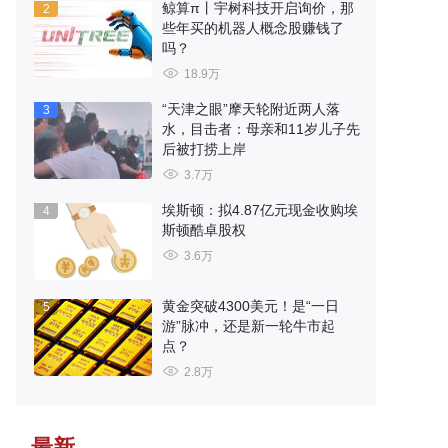
鲸算π丨宇树科技开启询价，那
2
些年买的机器人概念股赚钱了
吗？
18.9万
“天津之眼”摩天轮附近两人落
3
水，目击者：母亲和11岁儿子先
后被打捞上岸
3.7万
埃斯顿：拟4.87亿元现金收购埃
4
斯顿酷卓股权
3.6万
黄金突破4300美元！是“一日
5
游”脉冲，还是新一轮牛市起
点？
2.8万
最新