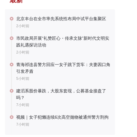
北京丰台在全市率先系统性布局中试平台集聚区
2小时前
市民政局开展“礼赞匠心・传承文脉”新时代文明实
践礼遇探访活动
2小时前
青海祁连县警方回应一女子跳下货车：夫妻因口角
引发矛盾
5小时前
建滔系股价暴跌，大股东套现，公募基金接盘了
吗？
7小时前
视频｜女子犯懒连续6次高空抛物被通州警方刑拘
7小时前