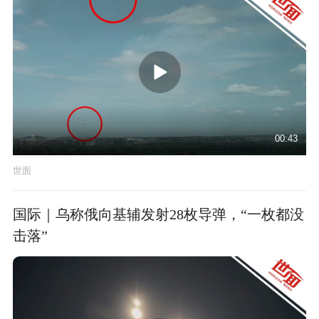
00:43
世面
国际｜乌称俄向基辅发射28枚导弹，“一枚都没
击落”