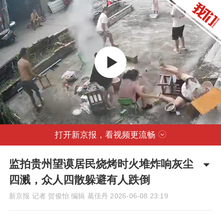
打开新京报，看视频更流畅
监拍贵州望谟居民烧烤时火堆炸响灰尘
四溅，众人四散躲避有人跌倒
新京报 记者 贺俊怡 编辑 葛佳丹
2026-06-08 23:19