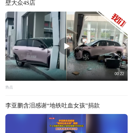
壁大众4S店
00:22
热点
李亚鹏含泪感谢“地铁吐血女孩”捐款