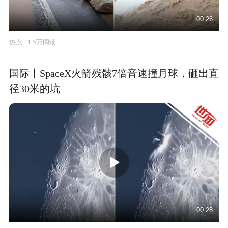
00:26
热点
1.5万阅读
国际丨SpaceX火箭残骸7倍音速撞月球，砸出直
径30米的坑
00:28