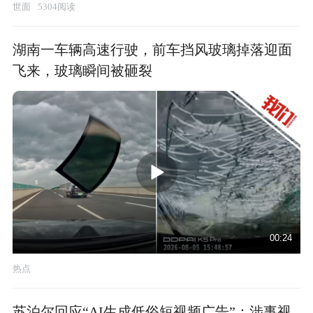
世面
5304阅读
湖南一车辆高速行驶，前车挡风玻璃掉落迎面
飞来，玻璃瞬间被砸裂
00:24
热点
苏泊尔回应“AI生成低俗短视频广告”：涉事视