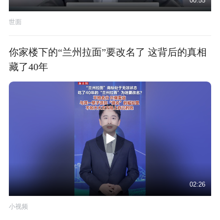
00:55
世面
你家楼下的“兰州拉面”要改名了 这背后的真相
藏了40年
02:26
小视频