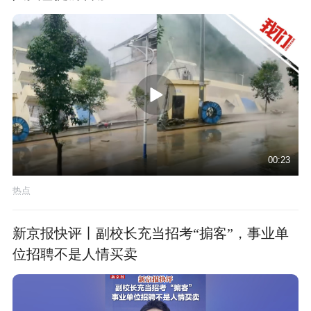
00:23
热点
新京报快评丨副校长充当招考“掮客”，事业单
位招聘不是人情买卖