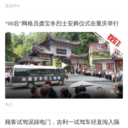
紧急呼叫
“00后”网格员龚宝冬烈士安葬仪式在重庆举行
00:34
热点
顾客试驾误踩电门，吉利一试驾车径直闯入隔