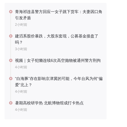
青海祁连县警方回应一女子跳下货车：夫妻因口角
引发矛盾
2小时前
建滔系股价暴跌，大股东套现，公募基金接盘了
吗？
3小时前
视频｜女子犯懒连续6次高空抛物被通州警方刑拘
4小时前
“白海豚”存在影响京津冀的可能，今年台风为何“偏
爱”北上？
4小时前
暑期高校研学热 北航博物馆成打卡热点
4小时前