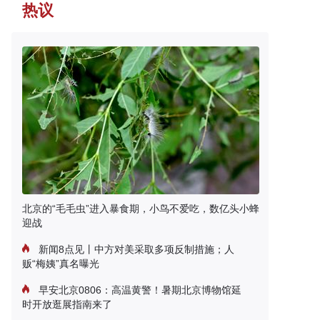
热议
北京的“毛毛虫”进入暴食期，小鸟不爱吃，数亿头小蜂
迎战
新闻8点见丨中方对美采取多项反制措施；人
贩“梅姨”真名曝光
早安北京0806：高温黄警！暑期北京博物馆延
时开放逛展指南来了