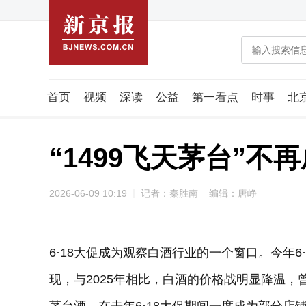
首页
视频
深读
公益
第一看点
时事
北
潮流智造局
城市好望角
海星生活社
稿件组
“1499飞天茅台”不
2026-06-09 10:19
记者：秦胜南 编辑：唐峥
6·18大促成为观察白酒行业的一个窗口。今年
现，与2025年相比，白酒的价格战明显降温，