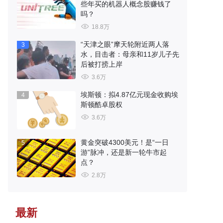
些年买的机器人概念股赚钱了
吗？
18.8万
“天津之眼”摩天轮附近两人落
3
水，目击者：母亲和11岁儿子先
后被打捞上岸
3.6万
埃斯顿：拟4.87亿元现金收购埃
4
斯顿酷卓股权
3.6万
黄金突破4300美元！是“一日
5
游”脉冲，还是新一轮牛市起
点？
2.8万
最新