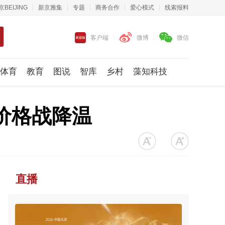
京BEIJING
新京雅集
专题
商务合作
爱心模式
线索报料
客户端
微博
微信
体育
教育
图说
智库
乡村
藻知科技
酒价格战降温
直播