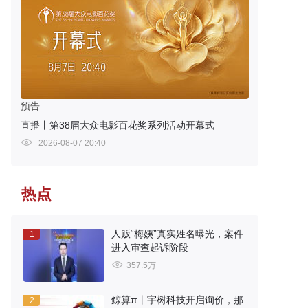
预告
直播丨第38届大众电影百花奖系列活动开幕式
2026-08-07 20:40
热点
人贩“梅姨”真实姓名曝光，案件
1
进入审查起诉阶段
357.5万
鲸算π丨宇树科技开启询价，那
2