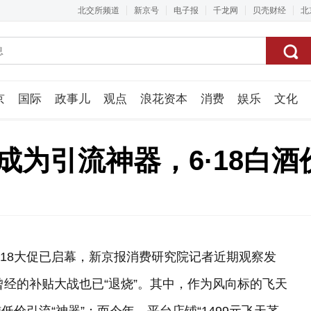
北交所频道
新京号
电子报
千龙网
贝壳财经
北
京
国际
政事儿
观点
浪花资本
消费
娱乐
文化
视频组
再成为引流神器，6·18白
6·18大促已启幕，新京报消费研究院记者近期观察发
曾经的补贴大战也已“退烧”。其中，作为风向标的飞天