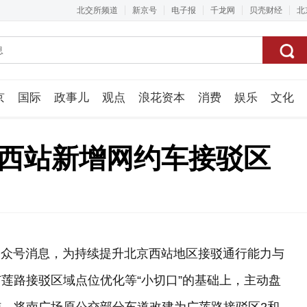
北交所频道
新京号
电子报
千龙网
贝壳财经
北
京
国际
政事儿
观点
浪花资本
消费
娱乐
文化
视频组
京西站新增网约车接驳区
信公众号消息，为持续提升北京西站地区接驳通行能力与
莲路接驳区域点位优化等“小切口”的基础上，主动盘