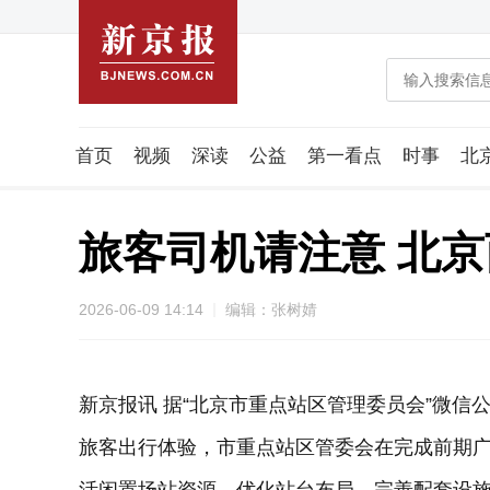
首页
视频
深读
公益
第一看点
时事
北
潮流智造局
城市好望角
海星生活社
稿件组
旅客司机请注意 北
2026-06-09 14:14
编辑：张树婧
新京报讯 据“北京市重点站区管理委员会”微
旅客出行体验，市重点站区管委会在完成前期广