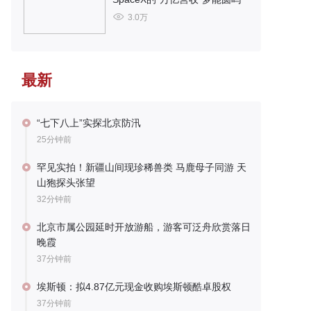
3.0万
最新
“七下八上”实探北京防汛
25分钟前
罕见实拍！新疆山间现珍稀兽类 马鹿母子同游 天
山狍探头张望
32分钟前
北京市属公园延时开放游船，游客可泛舟欣赏落日
晚霞
37分钟前
埃斯顿：拟4.87亿元现金收购埃斯顿酷卓股权
37分钟前