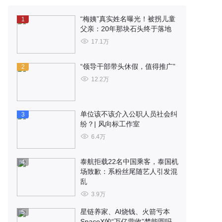
“梅姨”真实姓名曝光！被拐儿童
1
父亲：20年那块石头终于落地
17.1万
“领导干部带头休假，值得推广”
2
12.2万
单位该不该介入公职人员社会纠
3
纷？| 风向标工作室
6.4万
泰航拒载22名中国乘客，泰国机
4
场致歉：系粉丝尾随艺人引发混
乱
3.9万
星链养家、AI烧钱、火箭亏本
5
SpaceX的“万亿营收”梦能圆吗