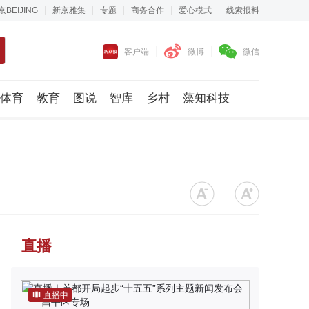
京BEIJING
新京雅集
专题
商务合作
爱心模式
线索报料
客户端
微博
微信
体育
教育
图说
智库
乡村
藻知科技
直播
直播中