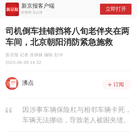
新京报客户端
立即打开
好新闻 无止境
司机倒车挂错挡将八旬老伴夹在两
车间，北京朝阳消防紧急施救
新京报 记者 张静姝 编辑 彭冲
2026-06-09 14:32
沸点
订阅
因涉事车辆保险杠与相邻车辆卡死，
车辆无法挪动，导致老人被困夹缝。