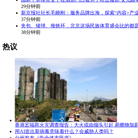
29分钟前
新京报社社长毛晓刚：服务品牌出海，探索“内容+产业
37分钟前
夹包、绫球、推铁环，北京这场民族体育盛会比的都是
38分钟前
热议
香港宏福苑火灾调查报告：大火或由烟头引起 易燃物加
用AI造出新病毒意味着什么？会威胁人类吗？
台州发布《告全体市民书》