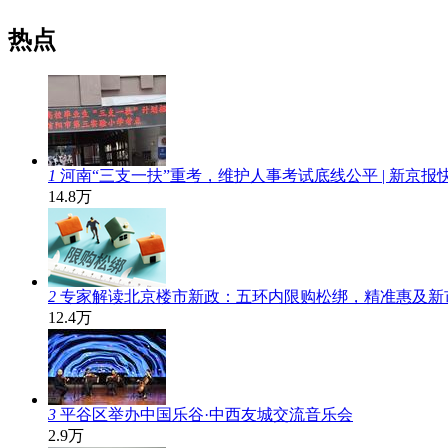
热点
1
河南“三支一扶”重考，维护人事考试底线公平 | 新京报
14.8万
2
专家解读北京楼市新政：五环内限购松绑，精准惠及新
12.4万
3
平谷区举办中国乐谷·中西友城交流音乐会
2.9万