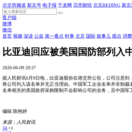
北交所频道
新京号
电子报
千龙网
贝壳财经
北京BEIJING
新京
客户端
微博
微信
首页
视频
深读
公益
第一看点
时事
北京
国际
政事儿
观点
消费
比亚迪回应被美国国防部列入
2026-06-09 20:37
据人民财讯6月9日电，比亚迪股份在港交所公告，公司注意
将公司列入该名单并无正当理由。中国军工企业名单并非制裁
名单相关的美国政府采购限制不会影响公司的业务，且中国军
编辑 陈艳婷
来源：人民财讯
34
+1