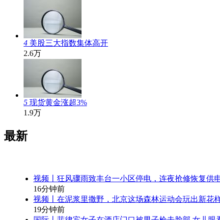
4
美股三大指数集体高开
2.6万
5
现货黄金涨超3%
1.9万
最新
视频丨狂风骤雨致丰台一小区停电，连夜抢修恢复供
16分钟前
视频丨在泥浆里撒野，北京这场森林运动会玩出新花
19分钟前
国际丨菲律宾女子在酒店门口被男子枪击脸部 女儿眼