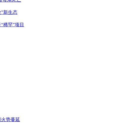
”新生态
“稀罕”项目
剧火势蔓延