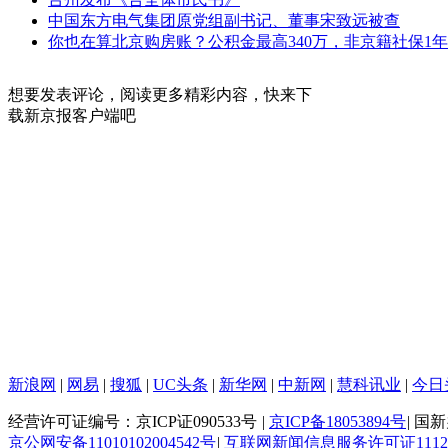
中国东方电气集团原党组副书记、董事宋致远被查
你也在算北京购房账？公积金最高340万，非京籍社保1年
想要发表评论，阅读更多精彩内容，快来下
载新京报客户端吧
新浪网
|
网易
|
搜狐
|
UC头条
|
新华网
|
中新网
|
慧科讯业
|
今日
经营许可证编号：京ICP证090533号
|
京ICP备18053894号
|
国新办
京公网安备11010102004542号
|
互联网新闻信息服务许可证111201