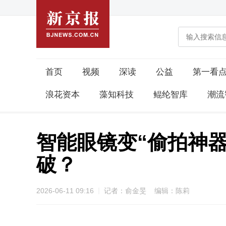
首页
视频
深读
公益
第一看
浪花资本
藻知科技
鲲纶智库
潮流
智能眼镜变“偷拍神器
破？
2026-06-11 09:16
记者：俞金旻 编辑：陈莉