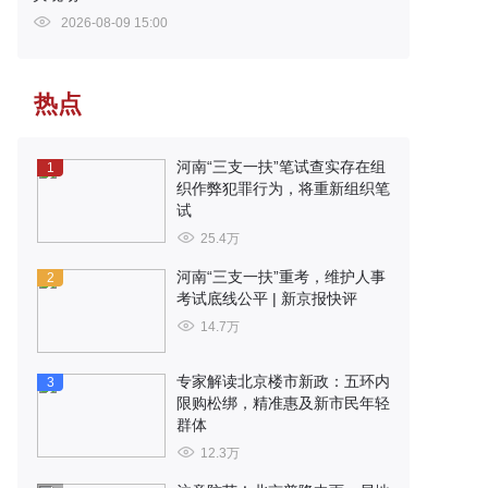
2026-08-09 15:00
热点
河南“三支一扶”笔试查实存在组
1
织作弊犯罪行为，将重新组织笔
试
25.4万
河南“三支一扶”重考，维护人事
2
考试底线公平 | 新京报快评
14.7万
专家解读北京楼市新政：五环内
3
限购松绑，精准惠及新市民年轻
群体
12.3万