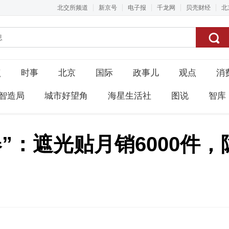
北交所频道
新京号
电子报
千龙网
贝壳财经
北
点
时事
北京
国际
政事儿
观点
消
智造局
城市好望角
海星生活社
图说
智库
”：遮光贴月销6000件