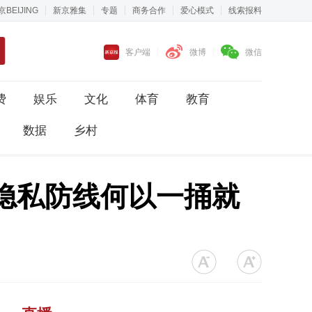
京BEIJING
新京雅集
专题
商务合作
爱心模式
线索报料
客户端
微博
微信
费
娱乐
文化
体育
教育
数据
乡村
，隐私防线何以一捅就