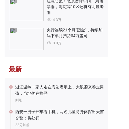
注意防范！北京普降中雨、局地
4
暴雨，海淀等10区还将有明显降
雨
4.3万
央行连续21个月“囤金”，持续加
5
码下单月扫货64万盎司
3.0万
最新
浙江温岭一家人走在海边堤坝上，大浪袭来卷走男
孩，当地仍在搜寻
刚刚
西安一男子开车看手机，两名儿童将身体探出天窗
交警：将处罚
22分钟前