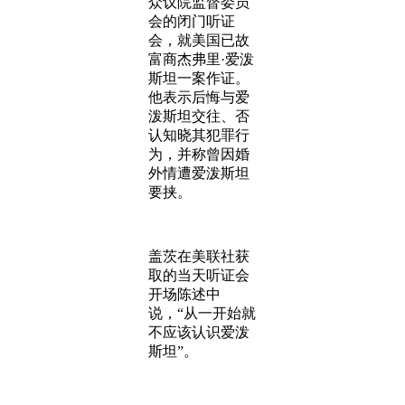
众议院监督委员
会的闭门听证
会，就美国已故
富商杰弗里·爱泼
斯坦一案作证。
他表示后悔与爱
泼斯坦交往、否
认知晓其犯罪行
为，并称曾因婚
外情遭爱泼斯坦
要挟。
盖茨在美联社获
取的当天听证会
开场陈述中
说，“从一开始就
不应该认识爱泼
斯坦”。