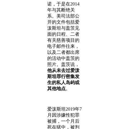
诺，于是在2014
年与其断绝关
系。美司法部公
开的文件包括爱
泼斯坦与盖茨见
面的日程、二者
有关慈善项目的
电子邮件往来，
以及二者都出席
的活动中盖茨的
照片。盖茨说，
他从未去过爱泼
斯坦罪行密集发
生的私人岛屿或
其他地点
。
爱泼斯坦2019年7
月因涉嫌性犯罪
被捕，一个月后
死在狱中，被判