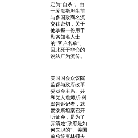
定为“自杀”。由
于爱泼斯坦生前
与多国政商名流
交往密切，关于
他掌握一份用于
勒索知名人士
的“客户名单”、
因此死于非命的
说法广为流传。
美国国会众议院
监督与政府改革
委员会主席、共
和党人詹姆斯·科
默告诉记者，就
爱泼斯坦案召开
听证会，是为了
弄清楚“政府是如
何失职的”。美国
前总统克林顿夫