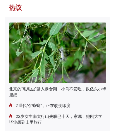
热议
北京的“毛毛虫”进入暴食期，小鸟不爱吃，数亿头小蜂
迎战
Z世代的“蟑螂”，正在改变印度
22岁女生南太行山失联已十天，家属：她刚大学
毕业想到山里旅行