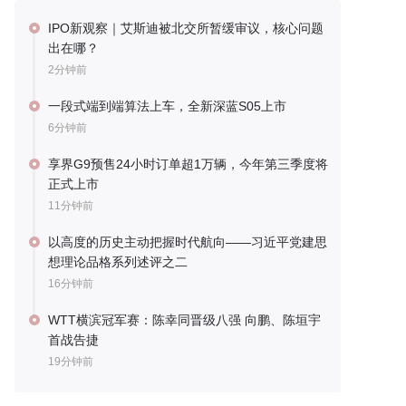
IPO新观察｜艾斯迪被北交所暂缓审议，核心问题
出在哪？
2分钟前
一段式端到端算法上车，全新深蓝S05上市
6分钟前
享界G9预售24小时订单超1万辆，今年第三季度将
正式上市
11分钟前
以高度的历史主动把握时代航向——习近平党建思
想理论品格系列述评之二
16分钟前
WTT横滨冠军赛：陈幸同晋级八强 向鹏、陈垣宇
首战告捷
19分钟前