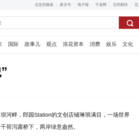
北交所频道
新京号
电子报
千龙网
贝壳财经
北
京
国际
政事儿
观点
浪花资本
消费
娱乐
文化
视频组
”
河畔，郎园Station的文创店铺琳琅满目，一场世界
于千荷泻露桥下，两岸绿意盎然。