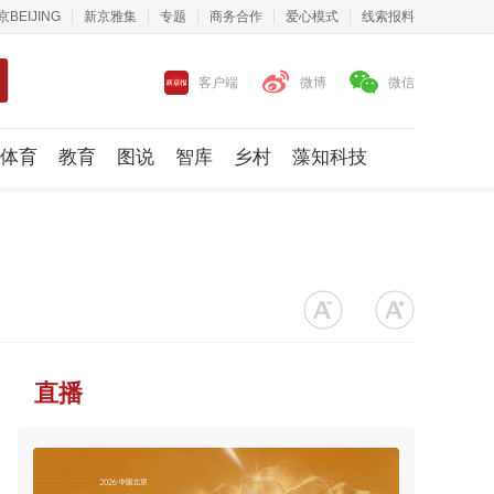
京BEIJING
新京雅集
专题
商务合作
爱心模式
线索报料
客户端
微博
微信
体育
教育
图说
智库
乡村
藻知科技
直播