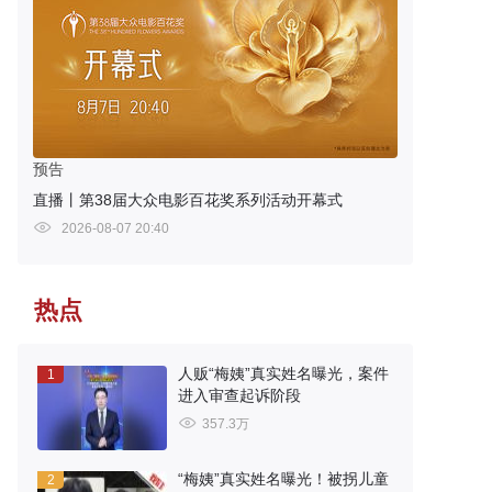
预告
直播丨第38届大众电影百花奖系列活动开幕式
2026-08-07 20:40
热点
人贩“梅姨”真实姓名曝光，案件
1
进入审查起诉阶段
357.3万
“梅姨”真实姓名曝光！被拐儿童
2