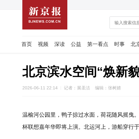
首页
视频
深读
公益
第一看点
时事
北
潮流智造局
城市好望角
海星生活社
稿件组
北京滨水空间“焕新貌
2026-06-11 22:14
记者：展圣洁 编辑：张树婧
温榆河公园里，鸭子掠过水面，荷花随风摇曳。坝
杯联想嘉年华即将上演。北运河上，游船穿行