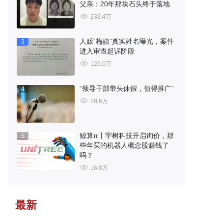
父亲：20年那块石头终于落地
233.4万
人贩“梅姨”真实姓名曝光，案件
3
进入审查起诉阶段
129.0万
“领导干部带头休假，值得推广”
4
28.6万
鲸算π丨宇树科技开启询价，那
5
些年买的机器人概念股赚钱了
吗？
16.8万
最新