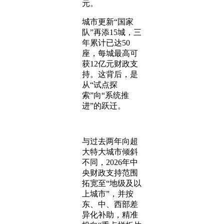
元。
城市更新“国家
队”再添15城，三
年累计已达50
座，每城最高可
获12亿元财政支
持。这背后，是
从“试点探
索”向“系统推
进”的跃迁。
与过去两年向超
大特大城市倾斜
不同，2026年中
央财政支持范围
拓宽至“地级及以
上城市”，并按
东、中、西部差
异化补助，精准