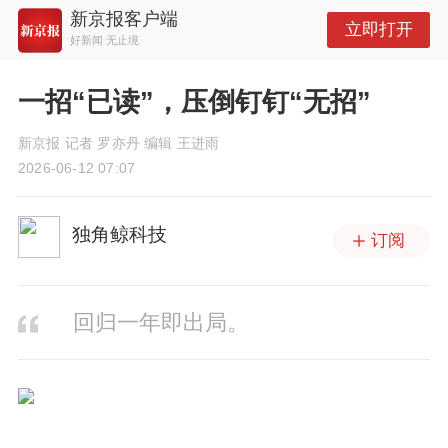
新京报客户端
立即打开
好新闻 无止境
一招“已读”，压倒钉钉“无招”
新京报 记者 罗亦丹 编辑 王进雨
2026-06-12 07:07
独角鲸科技
订阅
回归一年即出局。