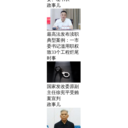
政事儿
最高法发布渎职
典型案例：一市
委书记滥用职权
致33个工程烂尾
时事
国家发改委原副
主任徐宪平受贿
案宣判
政事儿