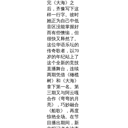
完《大海》之
后，齐豫写下这
样一行字。彼时
她正为自己中低
音区没能掌握好
而有些懊恼，但
很快又释然了。
这位华语乐坛的
传奇歌者，以70
岁的年纪站上了
这个全新的竞技
直播舞台，连续
两期凭借《橄榄
树》和《大海》
拿下第一名。第
三期又与阿云嘎
合作《弯弯的月
亮》，巧妙融合
《船歌》，再度
惊艳全场。在节
目播出期间，新