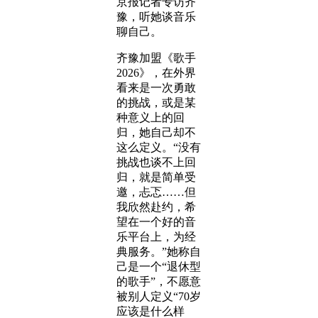
京报记者专访齐
豫，听她谈音乐
聊自己。
齐豫加盟《歌手
2026》，在外界
看来是一次勇敢
的挑战，或是某
种意义上的回
归，她自己却不
这么定义。“没有
挑战也谈不上回
归，就是简单受
邀，忐忑……但
我欣然赴约，希
望在一个好的音
乐平台上，为经
典服务。”她称自
己是一个“退休型
的歌手”，不愿意
被别人定义“70岁
应该是什么样