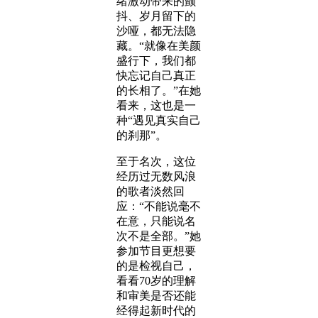
绪激动带来的颤
抖、岁月留下的
沙哑，都无法隐
藏。“就像在美颜
盛行下，我们都
快忘记自己真正
的长相了。”在她
看来，这也是一
种“遇见真实自己
的刹那”。
至于名次，这位
经历过无数风浪
的歌者淡然回
应：“不能说毫不
在意，只能说名
次不是全部。”她
参加节目更想要
的是检视自己，
看看70岁的理解
和审美是否还能
经得起新时代的