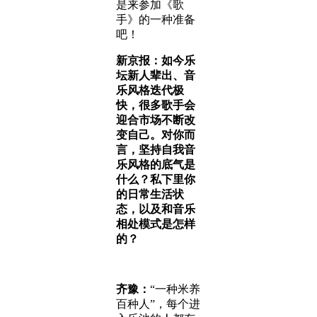
是来参加《歌
手》的一种准备
吧！
新京报：如今乐
坛新人辈出、音
乐风格迭代极
快，很多歌手会
迎合市场不断改
变自己。对你而
言，坚持自我音
乐风格的底气是
什么？私下里你
的日常生活状
态，以及和音乐
相处模式是怎样
的？
齐豫：
“一种米养
百种人”，每个进