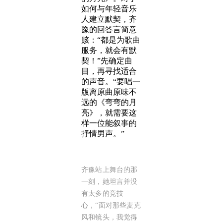
如何与年轻音乐
人建立默契，齐
豫的回答言简意
赅：“都是为歌曲
服务，就会有默
契！”先确定曲
目，再寻找适合
的声音。“要唱一
版离原曲原味不
远的《弯弯的月
亮》，就需要这
样一位能叙事的
抒情男声。”
齐豫站上舞台的那
一刻，她坦言并没
有太多的竞技
心，“面对那些麦克
风和镜头，我觉得