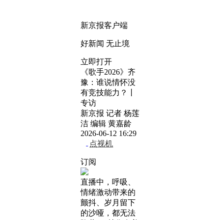
新京报客户端
好新闻 无止境
立即打开
《歌手2026》齐
豫：谁说情怀没
有竞技能力？丨
专访
新京报 记者 杨莲
洁 编辑 黄嘉龄
2026-06-12 16:29
点视机
订阅
直播中，呼吸、
情绪激动带来的
颤抖、岁月留下
的沙哑，都无法