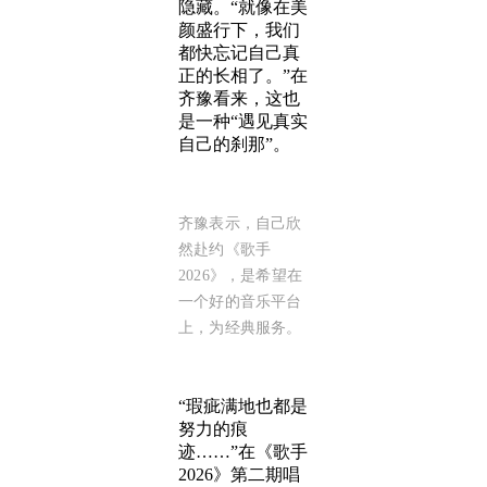
隐藏。“就像在美
颜盛行下，我们
都快忘记自己真
正的长相了。”在
齐豫看来，这也
是一种“遇见真实
自己的刹那”。
齐豫表示，自己欣
然赴约《歌手
2026》，是希望在
一个好的音乐平台
上，为经典服务。
“瑕疵满地也都是
努力的痕
迹……”在《歌手
2026》第二期唱