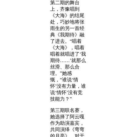
第二期的舞台
上，齐豫唱到
《大海》的结尾
处，巧妙地将张
雨生的另一首经
典《我期待》融
了进去。“唱着
《大海》，唱着
唱着就唱进了‘我
期待……’就那么
丝滑、那么合
理。”她感
慨，“谁说‘情
怀’没有力量，谁
说‘情怀’没有竞
技能力？”
第三期联名赛，
她选择了阿云嘎
作为助演嘉宾，
共同演绎《弯弯
的月亮》。对于