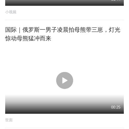
小视频
国际｜俄罗斯一男子凌晨拍母熊带三崽，灯光
惊动母熊猛冲而来
00:25
世面