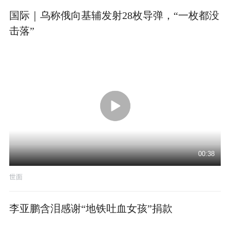
国际｜乌称俄向基辅发射28枚导弹，“一枚都没
击落”
00:38
世面
李亚鹏含泪感谢“地铁吐血女孩”捐款