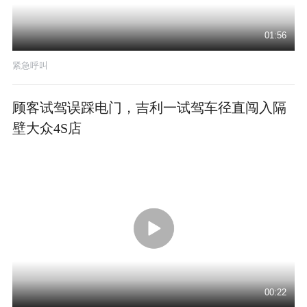
01:56
紧急呼叫
顾客试驾误踩电门，吉利一试驾车径直闯入隔
壁大众4S店
00:22