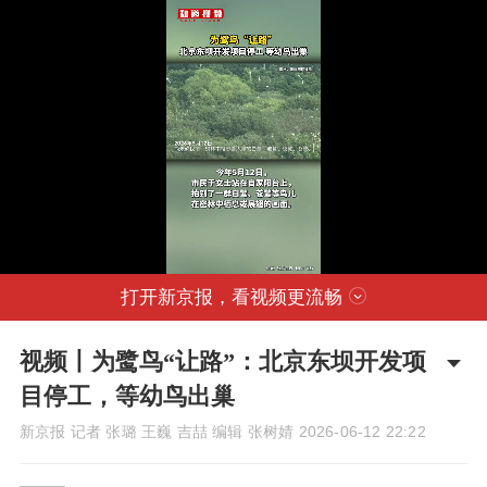
打开新京报，看视频更流畅
视频丨为鹭鸟“让路”：北京东坝开发项
目停工，等幼鸟出巢
新京报 记者 张璐 王巍 吉喆 编辑 张树婧
2026-06-12 22:22