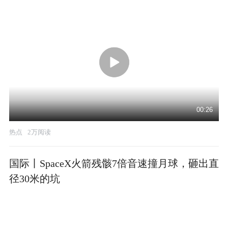
00:26
热点
2万阅读
国际丨SpaceX火箭残骸7倍音速撞月球，砸出直
径30米的坑