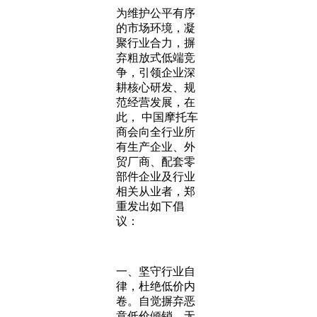
为维护公平有序
的市场环境，凝
聚行业合力，摒
弃粗放式低端竞
争，引领企业深
耕核心研发、规
范经营发展，在
此， 中国摩托车
商会向全行业所
有生产企业、外
贸厂商、配套零
部件企业及行业
相关从业者，郑
重发出如下倡
议：
一、坚守行业自
律，杜绝低价内
卷。自觉摒弃恶
意低价倾销、无