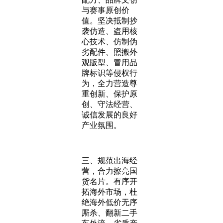
与赛事原创价
值。坚决抵制抄
袭仿造、盗用核
心技术、仿制伪
劣配件、照搬外
观版型、冒用品
牌标识等侵权行
为，全力营造尊
重创新、保护原
创、守法经营、
诚信发展的良好
产业氛围。
三、规范出海经
营，合力擦亮国
货名片。有序开
拓海外市场，杜
绝海外低价无序
厮杀、翻新二手