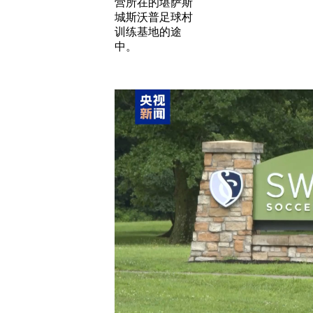
营所在的堪萨斯
城斯沃普足球村
训练基地的途
中。