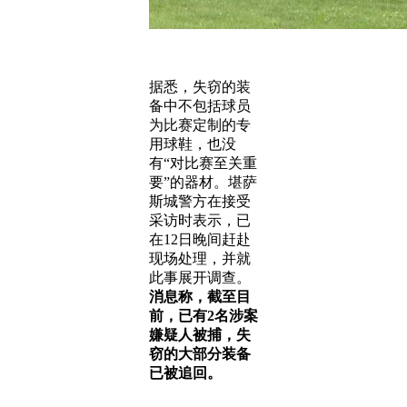
据悉，失窃的装
备中不包括球员
为比赛定制的专
用球鞋，也没
有“对比赛至关重
要”的器材。堪萨
斯城警方在接受
采访时表示，已
在12日晚间赶赴
现场处理，并就
此事展开调查。
消息称，截至目
前，已有2名涉案
嫌疑人被捕，失
窃的大部分装备
已被追回。