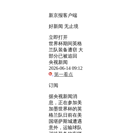
新京报客户端
好新闻 无止境
立即打开
世界杯期间英格
兰队装备遭窃 大
部分已被追回
央视新闻
2026-06-14 09:12
第一看点
订阅
据央视新闻消
息，正在参加美
加墨世界杯的英
格兰队日前在美
国堪萨斯城遭遇
意外，运输球队