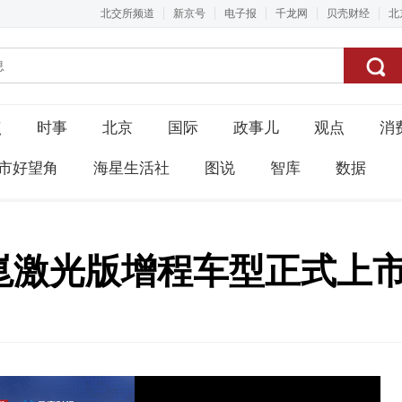
北交所频道
新京号
电子报
千龙网
贝壳财经
北
点
时事
北京
国际
政事儿
观点
消
市好望角
海星生活社
图说
智库
数据
乾崑激光版增程车型正式上