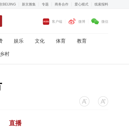
京BEIJING
新京雅集
专题
商务合作
爱心模式
线索报料
客户端
微博
微信
费
娱乐
文化
体育
教育
乡村
市
直播