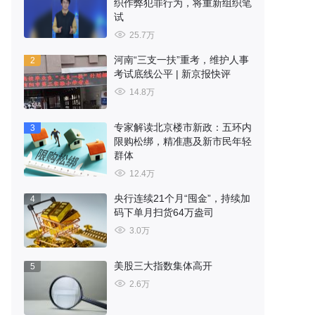
织作弊犯罪行为，将重新组织笔
试
25.7万
河南“三支一扶”重考，维护人事
2
考试底线公平 | 新京报快评
14.8万
专家解读北京楼市新政：五环内
3
限购松绑，精准惠及新市民年轻
群体
12.4万
央行连续21个月“囤金”，持续加
4
码下单月扫货64万盎司
3.0万
美股三大指数集体高开
5
2.6万