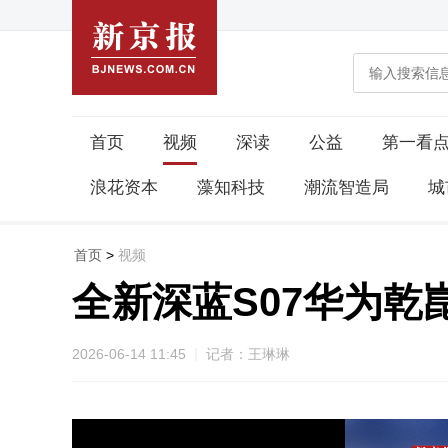
首页
视频
深读
公益
第一看
浪花资本
藻知科技
潮流智造局
城
首页
>
视频
全新深蓝S07华为
2026-06-14 11:45
记者：王琳琳