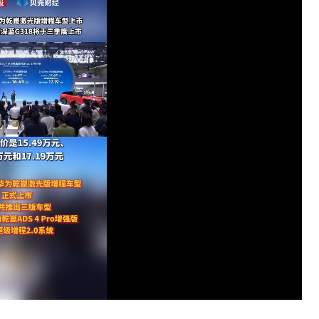
Loaded
:
100.00%