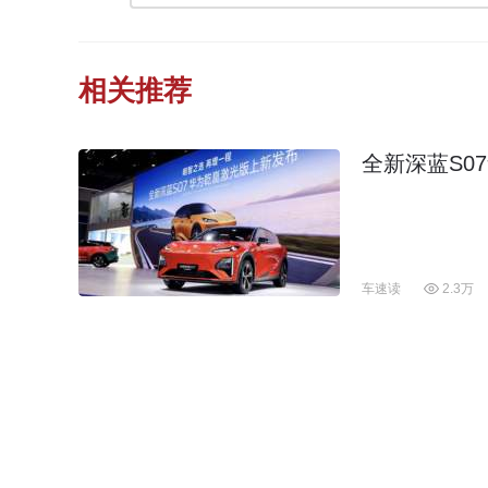
相关推荐
全新深蓝S0
车速读
2.3万