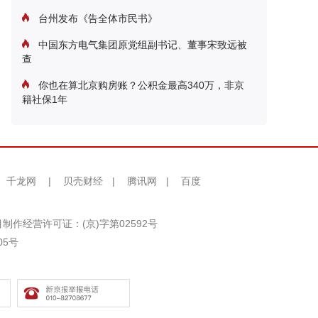
台州发布《告全体市民书》
中国东方电气集团原党组副书记、董事宋致远被
查
你也在算北京购房账？公积金最高340万，非京
籍社保1年
千龙网
|
贝壳财经
|
腾讯网
|
百度
制作经营许可证：(京)字第02592号
05号