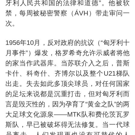
牙利人民共和国的法律和道德”。他被软
禁，每周被秘密警察（ÁVH）带走审问一
次。
1956年10月，反对政府的抗议（“匈牙利十
月事件”）爆发，格罗希奇允许示威者将他
的家当作武器库。当苏联介入之后，普斯
卡什、科奇什、齐博尔以及整个U21梯队
出走。失去如此多顶尖球员，对任何国家
的足坛来说都是沉重打击，但对匈牙利而
言是毁灭性的，因为孕育了“黄金之队”的两
大足球文化源泉——MTK队和费伦茨瓦罗
斯队，早已被破坏得无法修复。当一代球
员离去，人们发现再也没有可替代的人