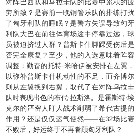
对阵巴西队和乌拉圭队的比赛中累积的疲
劳所致？是赛前一晚铜管乐队的排练打扰
了匈牙利队的睡眠？是警方失误导致匈牙
利队大巴在前往体育场途中停靠过远，球
员被迫挤过人群？普斯卡什脚踝受伤后是
否完全康复？至少，他的入选意味着阵容
调整：勤奋的托特·米哈伊被安排在左翼，
以弥补普斯卡什机动性的不足，而齐博尔
则从左翼换到右翼，取代了在对阵乌拉圭
队时表现出色的布代·拉斯洛。是霍斯特·埃
克尔的严密人盯人战术削弱了希代古提的
作用？还是仅仅运气使然——在32场比赛
不败后，好运终于不再眷顾匈牙利队？