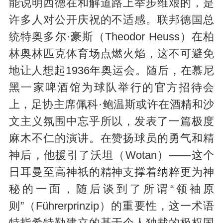
能说明西德在和解道路上举步维艰的，是
许多人对公开庆祝的不适感。联邦德国总
统特奥多尔·豪斯（Theodor Heuss）在柏
林奥林匹克体育场点燃火焰，这不可避免
地让人想起1936年奥运会。随后，在慕尼
黑一家啤酒馆为球队举行的官方招待会
上，足协主席佩科·鲍温斯或许在酒精和沙
文主义氛围中忘乎所以，发表了一篇极度
麻木不仁的演讲。在赞扬球员的勇气和精
神后，他援引了沃坦（Wotan）——这个
日耳曼至高神祇的精神支撑着纳粹更为神
秘的一面，随后谈到了所谓“领袖原
则”（Führerprinzip）的重要性，这一术语