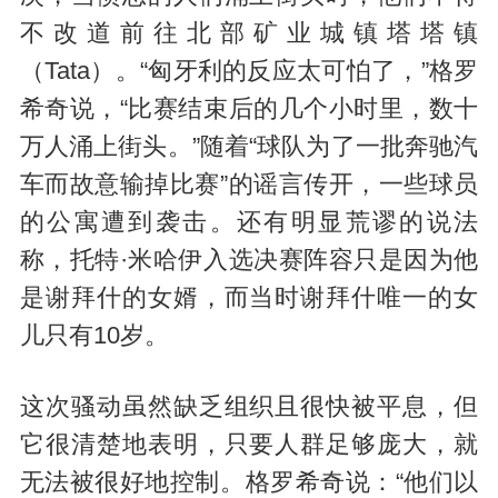
不改道前往北部矿业城镇塔塔镇
（Tata）。“匈牙利的反应太可怕了，”格罗
希奇说，“比赛结束后的几个小时里，数十
万人涌上街头。”随着“球队为了一批奔驰汽
车而故意输掉比赛”的谣言传开，一些球员
的公寓遭到袭击。还有明显荒谬的说法
称，托特·米哈伊入选决赛阵容只是因为他
是谢拜什的女婿，而当时谢拜什唯一的女
儿只有10岁。
这次骚动虽然缺乏组织且很快被平息，但
它很清楚地表明，只要人群足够庞大，就
无法被很好地控制。格罗希奇说：“他们以