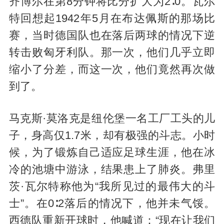
齐博尔在第8分钟将比分扩大为2∶0。瓦尔
特回想起1942年5月在布达佩斯的那场比
赛，当时德国队也在落后两球的情况下逆
转击败匈牙利队。那一次，他们几乎立即
缩小了分差，而这一次，他们竟然再次做
到了。
马克斯·莫洛克是纽伦堡一名工厂工头的儿
子，身高仅1.7米，却有极强的斗志。小时
候，为了锻炼自己适应足球生涯，他在冰
冷的池塘中游泳，结果患上了肺炎。弗里
茨·瓦尔特称他为“我所见过的最伟大的斗
士”。在0∶2落后的情况下，他并未气馁。
西德队重新开球时，他喊道：“现在让我们