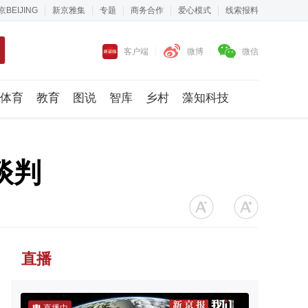
京BEIJING
新京雅集
专题
商务合作
爱心模式
线索报料
客户端
微博
微信
体育
教育
图说
智库
乡村
藻知科技
谈判
直播