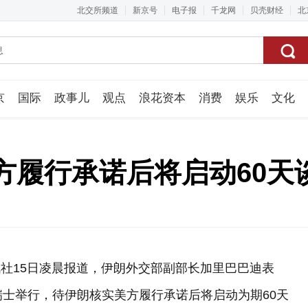
北交所频道
新京号
电子报
千龙网
贝壳财经
北
京
国际
政事儿
观点
浪花资本
消费
娱乐
文化
视频组
方履行承诺后将启动60天
讯社15日凌晨报道，伊朗外交部副部长加里巴巴迪表
瑞士举行，待伊朗核实美方履行承诺后将启动为期60天