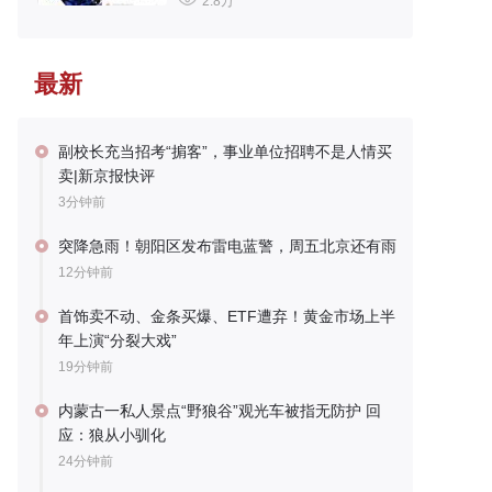
2.8万
最新
副校长充当招考“掮客”，事业单位招聘不是人情买
卖|新京报快评
3分钟前
突降急雨！朝阳区发布雷电蓝警，周五北京还有雨
12分钟前
首饰卖不动、金条买爆、ETF遭弃！黄金市场上半
年上演“分裂大戏”
19分钟前
内蒙古一私人景点“野狼谷”观光车被指无防护 回
应：狼从小驯化
24分钟前