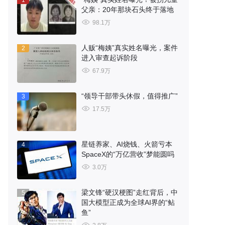
1
父亲：20年那块石头终于落地
98.1万
人贩“梅姨”真实姓名曝光，案件
2
进入审查起诉阶段
67.9万
“领导干部带头休假，值得推广”
3
17.5万
星链养家、AI烧钱、火箭亏本
4
SpaceX的“万亿营收”梦能圆吗
3.0万
梁文锋“硬汉梗图”走红背后，中
5
国大模型正成为全球AI界的“鲇
鱼”