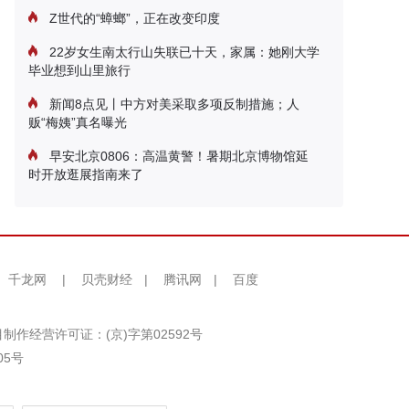
Z世代的“蟑螂”，正在改变印度
22岁女生南太行山失联已十天，家属：她刚大学
毕业想到山里旅行
新闻8点见丨中方对美采取多项反制措施；人
贩“梅姨”真名曝光
早安北京0806：高温黄警！暑期北京博物馆延
时开放逛展指南来了
千龙网
|
贝壳财经
|
腾讯网
|
百度
制作经营许可证：(京)字第02592号
05号