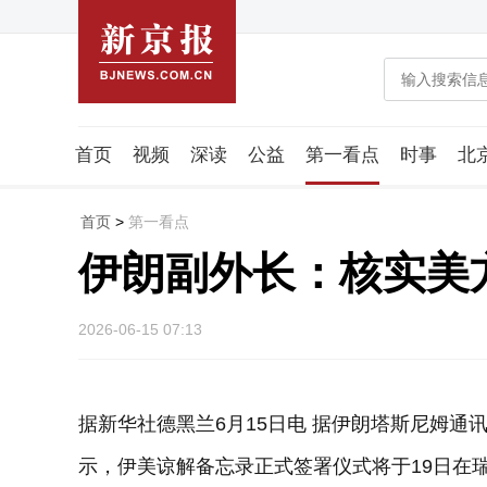
首页
视频
深读
公益
第一看点
时事
北
潮流智造局
城市好望角
海星生活社
稿件组
首页
>
第一看点
伊朗副外长：核实美
2026-06-15 07:13
据新华社德黑兰6月15日电 据伊朗塔斯尼姆通
示，伊美谅解备忘录正式签署仪式将于19日在