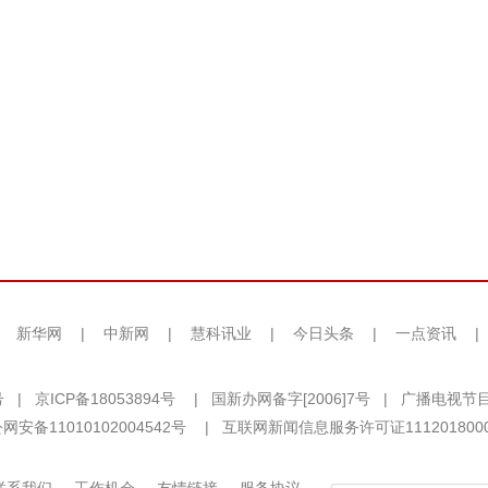
|
新华网
|
中新网
|
慧科讯业
|
今日头条
|
一点资讯
|
号
|
京ICP备18053894号
|
国新办网备字[2006]7号
|
广播电视节目
网安备11010102004542号
|
互联网新闻信息服务许可证111201800