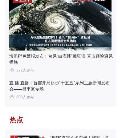
直播中
海浪橙色警报发布！台风“白海豚”致狂浪 直击避险避风
措施
222人参与
直 播
直播｜首都开局起步“十五五”系列主题新闻发布
会——昌平区专场
808人参与
热点
“梅姨”真实姓名曝光！被拐儿童