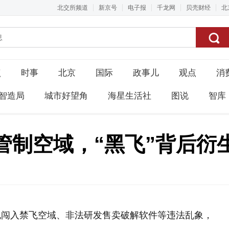
北交所频道
新京号
电子报
千龙网
贝壳财经
北
点
时事
北京
国际
政事儿
观点
消
智造局
城市好望角
海星生活社
图说
智库
管制空域，“黑飞”背后衍
规闯入禁飞空域、非法研发售卖破解软件等违法乱象，