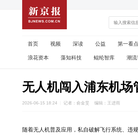
首页
视频
深读
公益
第一看
浪花资本
藻知科技
鲲纶智库
潮流
无人机闯入浦东机场
2026-06-15 18:24
记者：俞金旻 编辑：王进雨
随着无人机普及应用，私自破解飞行系统、违