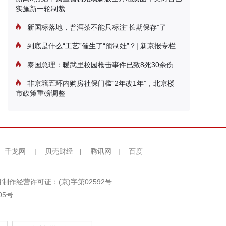
实施新一轮制裁
新国标落地，普洱茶不能只标注“长期保存”了
到底是什么“工艺”催生了“预制娃”？| 新京报专栏
泰国总理：暖武里校园枪击事件已致8死30余伤
非京籍五环内购房社保门槛“2年改1年”，北京楼
市政策重磅调整
千龙网
|
贝壳财经
|
腾讯网
|
百度
制作经营许可证：(京)字第02592号
05号