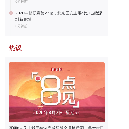
6分钟前
2026中超联赛第22轮，北京国安主场4比0击败深
圳新鹏城
6分钟前
热议
新闻8点见丨我国编制完成新版全月地质图；美对古巴