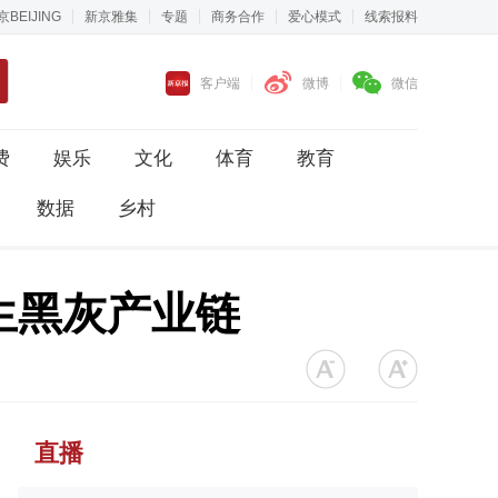
京BEIJING
新京雅集
专题
商务合作
爱心模式
线索报料
客户端
微博
微信
费
娱乐
文化
体育
教育
数据
乡村
生黑灰产业链
直播