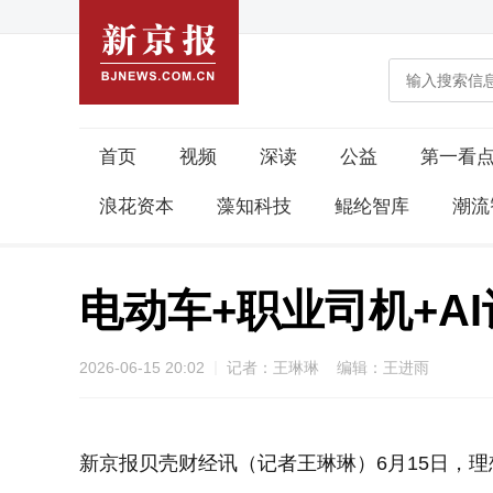
首页
视频
深读
公益
第一看
浪花资本
藻知科技
鲲纶智库
潮流
电动车+职业司机+A
2026-06-15 20:02
记者：王琳琳 编辑：王进雨
新京报贝壳财经讯（记者王琳琳）6月15日，理想