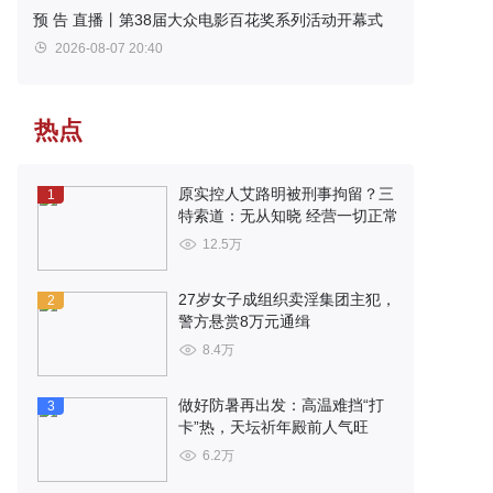
预 告
直播丨第38届大众电影百花奖系列活动开幕式
2026-08-07 20:40
热点
原实控人艾路明被刑事拘留？三
1
特索道：无从知晓 经营一切正常
12.5万
27岁女子成组织卖淫集团主犯，
2
警方悬赏8万元通缉
8.4万
做好防暑再出发：高温难挡“打
3
卡”热，天坛祈年殿前人气旺
6.2万