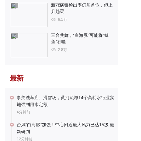
新冠病毒检出率仍居首位，但上
4
升趋缓
6.1万
三台共舞，“白海豚”可能将“鲸
5
鱼”吞噬
2.8万
最新
事关洗车店、滑雪场，黄河流域14个高耗水行业实
施强制用水定额
4分钟前
台风“白海豚”加强！中心附近最大风力已达15级 最
新研判
12分钟前