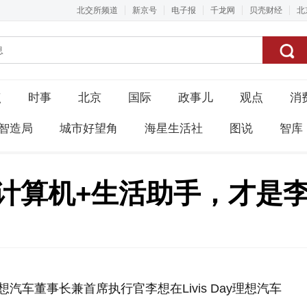
北交所频道
新京号
电子报
千龙网
贝壳财经
北
点
时事
北京
国际
政事儿
观点
消
智造局
城市好望角
海星生活社
图说
智库
I计算机+生活助手，才是
汽车董事长兼首席执行官李想在Livis Day理想汽车