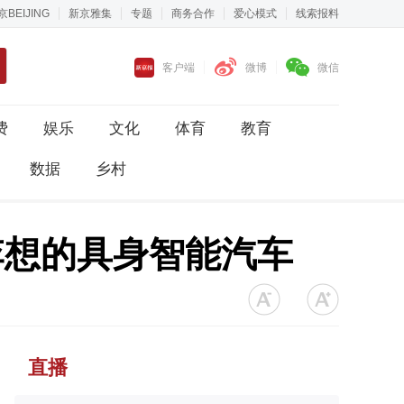
京BEIJING
新京雅集
专题
商务合作
爱心模式
线索报料
客户端
微博
微信
费
娱乐
文化
体育
教育
数据
乡村
李想的具身智能汽车
直播