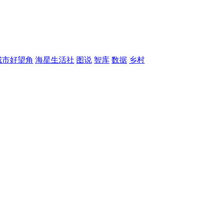
城市好望角
海星生活社
图说
智库
数据
乡村