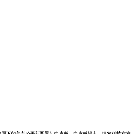
字中国下的养老公平新图景》白皮书。白皮书提出，银发科技在推