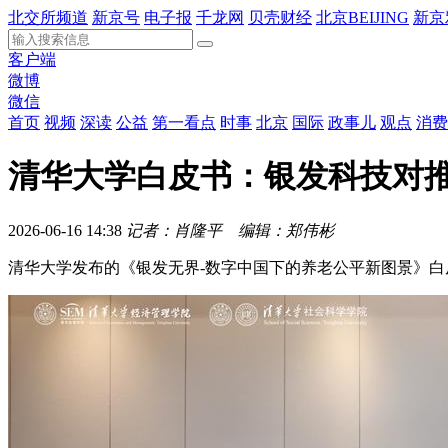
北交所频道
新京号
电子报
千龙网
贝壳财经
北京BEIJING
新京
客户端
微博
微信
首页
视频
深读
公益
第一看点
时事
北京
国际
政事儿
观点
消费
清华大学白皮书：银发科技对
2026-06-16 14:38
记者：肖隆平 编辑：郑伟彬
清华大学发布的《银发无界-数字中国下的养老公平新图景》