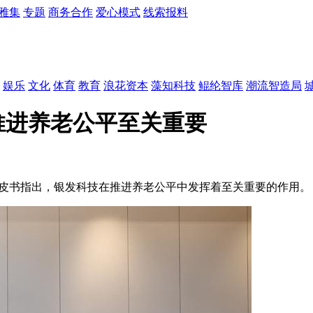
雅集
专题
商务合作
爱心模式
线索报料
娱乐
文化
体育
教育
浪花资本
藻知科技
鲲纶智库
潮流智造局
推进养老公平至关重要
白皮书指出，银发科技在推进养老公平中发挥着至关重要的作用。