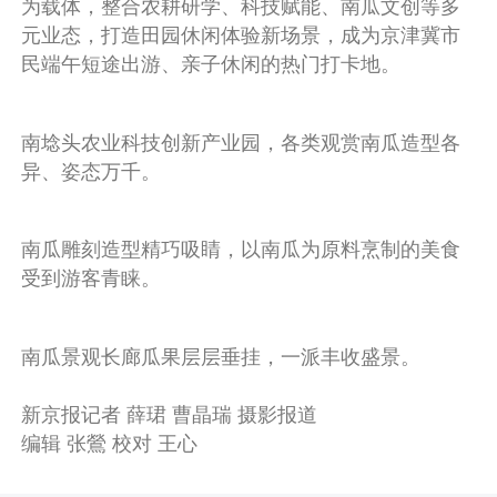
为载体，整合农耕研学、科技赋能、南瓜文创等多
元业态，打造田园休闲体验新场景，成为京津冀市
民端午短途出游、亲子休闲的热门打卡地。
南埝头农业科技创新产业园，各类观赏南瓜造型各
异、姿态万千。
南瓜雕刻造型精巧吸睛，以南瓜为原料烹制的美食
受到游客青睐。
南瓜景观长廊瓜果层层垂挂，一派丰收盛景。
新京报记者 薛珺 曹晶瑞 摄影报道
编辑 张鶯 校对 王心