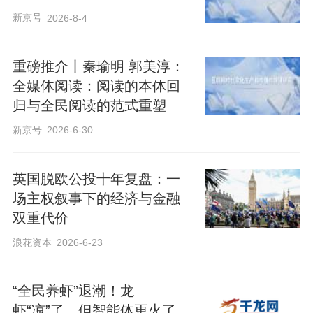
新京号
2026-8-4
重磅推介丨秦瑜明 郭美淳：
全媒体阅读：阅读的本体回
归与全民阅读的范式重塑
新京号
2026-6-30
英国脱欧公投十年复盘：一
场主权叙事下的经济与金融
双重代价
浪花资本
2026-6-23
“全民养虾”退潮！龙
虾“凉”了，但智能体更火了