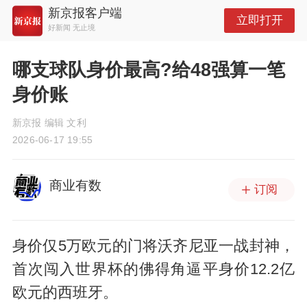
新京报客户端
立即打开
好新闻 无止境
哪支球队身价最高?给48强算一笔
身价账
新京报 编辑 文利
2026-06-17 19:55
商业有数
订阅
身价仅5万欧元的门将沃齐尼亚一战封神，
首次闯入世界杯的佛得角逼平身价12.2亿
欧元的西班牙。