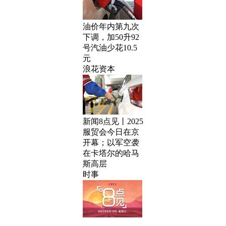
油价年内第九次
下调，加50升92
号汽油少花10.5
元
浪花资本
新闻8点见丨2025
服贸会今日在京
开幕；以军空袭
在卡塔尔的哈马
斯高层
时事