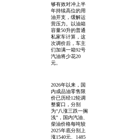
够有效对冲上半
年持续高位的用
油开支，缓解运
营压力。以油箱
容量50升的普通
私家车计算，这
次调价后，车主
们加满一箱92号
汽油将少花20
元。
2026年以来，国
内成品油零售限
价已历经12轮调
整窗口，分别
为“八涨三跌一搁
浅”，国内汽油、
柴油价格每吨较
2025年底分别上
涨1540元、1485