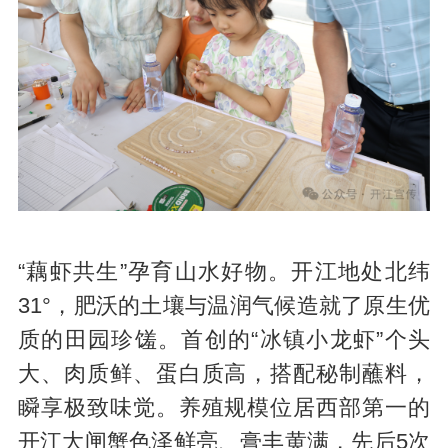
“藕虾共生”孕育山水好物。开江地处北纬
31°，肥沃的土壤与温润气候造就了原生优
质的田园珍馐。首创的“冰镇小龙虾”个头
大、肉质鲜、蛋白质高，搭配秘制蘸料，
瞬享极致味觉。养殖规模位居西部第一的
开江大闸蟹色泽鲜亮、膏丰黄满，先后5次