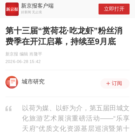
新京报客户端
立即打开
好新闻 无止境
第十三届“赏荷花·吃龙虾”粉丝消
费季在开江启幕，持续至9月底
新京报 编辑 肖隆平
2026-06-28 15:42
城市研究
订阅
以荷为媒、以虾为介，第五届田城文
化旅游艺术展演重磅活动——“乐享
天府”优质文化资源基层巡演暨第十