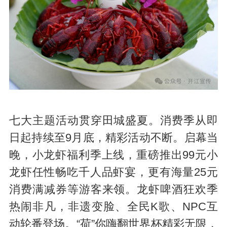
七大主题活动贯穿田城盛夏。消费季从即
日起持续至9月底，精彩活动不断。启幕当
晚，小龙虾福利季上线，重磅推出99元小
龙虾任性畅吃千人品虾宴，更有海量25元
消费满减券等游客来领。龙虾啤酒狂欢季
热闹非凡，非遗变脸、全民K歌、NPC互
动轮番登场。“荷”你嗨翻世界杯精彩无限，