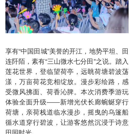
享有“中国田城”美誉的开江，地势平坦、田
连阡陌，素有“三山微水七分田”之说。踏入
莲花世界，登临望荷亭，远眺荷塘碧波荡
漾，万亩荷花竞相绽放。漫步彩绘路，感
受微风拂面、荷香沁脾。本次消费季游玩
体验全面升级——新增光伏长廊蜿蜒穿行
荷塘，亲荷栈道临水漫步，摇曳的乌篷船
循水道穿行碧波，让游客悠然沉浸于诗意
田园时光。