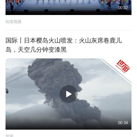
00:32
知道视频
国际丨日本樱岛火山喷发：火山灰席卷鹿儿
岛，天空几分钟变漆黑
00:34
世面