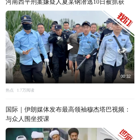
河南西平刑案嫌疑人夏某钢潜逃10日被抓获
00:32
热点
1.7万阅读
国际｜伊朗媒体发布最高领袖穆杰塔巴视频：
与众人围坐授课