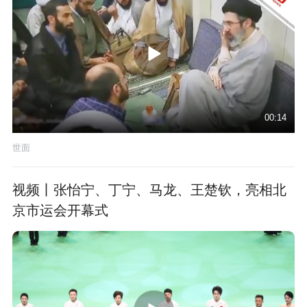
00:14
世面
视频丨张怡宁、丁宁、马龙、王楚钦，亮相北
京市运会开幕式