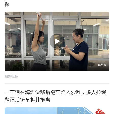
探
02:04
知道视频
一车辆在海滩漂移后翻车陷入沙滩，多人拉绳
翻正后铲车将其拖离