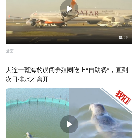
00:34
世面
大连一斑海豹误闯养殖圈吃上“自助餐”，直到
次日排水才离开