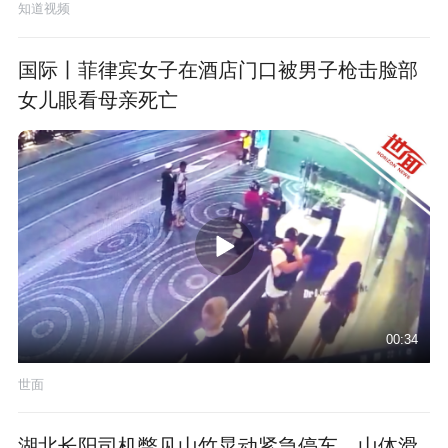
知道视频
国际丨菲律宾女子在酒店门口被男子枪击脸部
女儿眼看母亲死亡
00:34
世面
湖北长阳司机瞥见山竹晃动紧急停车，山体滑