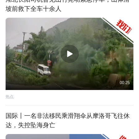
坡前救下全车十余人
00:25
热点
国际丨一名非法移民乘滑翔伞从摩洛哥飞往休
达，失控坠海身亡