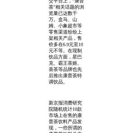
交平台上，“康普
茶”相关话题的浏
览量已达数千
万。盒马、山
姆、小象超市等
零售渠道纷纷上
架相关产品，售
价多在6.9元至10
元不等。在现制
饮品方面，星巴
克、霸王茶姬、
喜茶等品牌也先
后推出康普茶特
调饮品。
新京报消费研究
院随机统计10款
市场上在售的康
普茶饮料产品发
现，一些所谓的