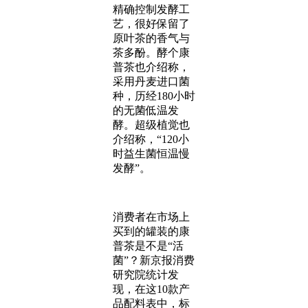
精确控制发酵工
艺，很好保留了
原叶茶的香气与
茶多酚。酵个康
普茶也介绍称，
采用丹麦进口菌
种，历经180小时
的无菌低温发
酵。超级植觉也
介绍称，“120小
时益生菌恒温慢
发酵”。
消费者在市场上
买到的罐装的康
普茶是不是“活
菌”？新京报消费
研究院统计发
现，在这10款产
品配料表中，标