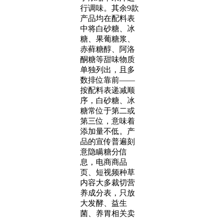
行调味。其余9款
产品均在配料表
中将白砂糖、冰
糖、果葡糖浆、
赤藓糖醇、阿洛
酮糖等甜味物质
单独列出，且多
数排位靠前——
按配料表递减顺
序，白砂糖、冰
糖常位于第二或
第三位，意味着
添加量不低。产
品的宣传普遍刻
意隐瞒糖分信
息，电商商品
页、短视频种草
内容大多裁切营
养成分表，只放
大发酵、益生
菌、养胃相关卖