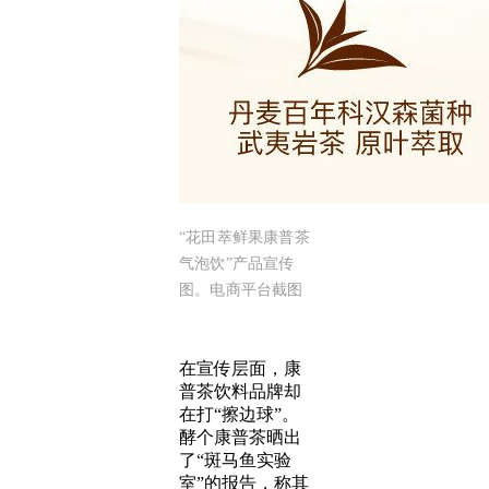
“花田萃鲜果康普茶
气泡饮”产品宣传
图。电商平台截图
在宣传层面，康
普茶饮料品牌却
在打“擦边球”。
酵个康普茶晒出
了“斑马鱼实验
室”的报告，称其