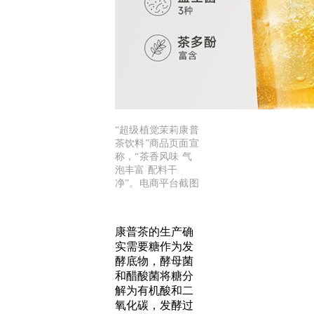
“超级植觉茉莉康普
茶饮料”商品页面宣
称，“茶香风味 气
泡丰富 配料干
净”。电商平台截图
康普茶的生产确
实需要糖作为发
酵底物，酵母菌
和醋酸菌将糖分
解为有机酸和二
氧化碳，发酵过