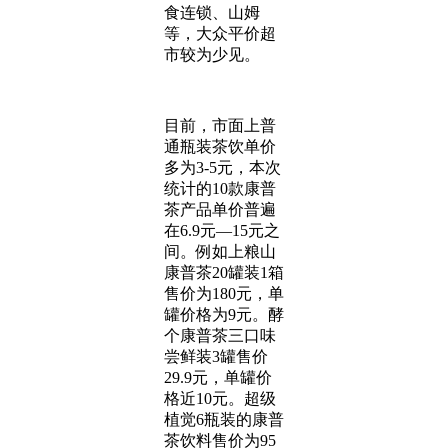
食连锁、山姆
等，大众平价超
市较为少见。
目前，市面上普
通瓶装茶饮单价
多为3-5元，本次
统计的10款康普
茶产品单价普遍
在6.9元—15元之
间。例如上粮山
康普茶20罐装1箱
售价为180元，单
罐价格为9元。酵
个康普茶三口味
尝鲜装3罐售价
29.9元，单罐价
格近10元。超级
植觉6瓶装的康普
茶饮料售价为95