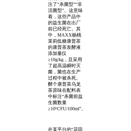
注了“杀菌型”“非
活菌型”。这意味
着，这些产品中
的益生菌在出厂
前已经死亡。其
中，MAXX杨桃
茉莉低糖康普茶
的康普茶发酵液
添加量仅
≥10g/kg，且采用
了超高温瞬时灭
菌，菌也在生产
过程中被杀死。
酵个康普茶乌龙
茶原味在配料表
中标注“杀菌前益
生菌数量
≥10⁶CFU/100ml”。
在某平台的“花田