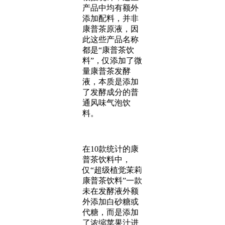
产品中均有额外
添加配料，并非
康普茶原液，因
此这些产品名称
都是“康普茶饮
料”，仅添加了微
量康普茶发酵
液，本质是添加
了发酵成分的普
通风味气泡饮
料
。
在10款统计的康
普茶饮料中，
仅“超级植觉茉莉
康普茶饮料”一款
未在发酵液外额
外添加白砂糖或
代糖，而是添加
了浓缩苹果汁进