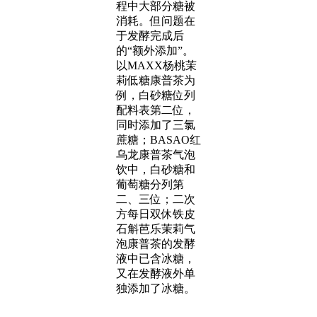
程中大部分糖被
消耗。但问题在
于发酵完成后
的“额外添加”。
以MAXX杨桃茉
莉低糖康普茶为
例，白砂糖位列
配料表第二位，
同时添加了三氯
蔗糖；BASAO红
乌龙康普茶气泡
饮中，白砂糖和
葡萄糖分列第
二、三位；二次
方每日双休铁皮
石斛芭乐茉莉气
泡康普茶的发酵
液中已含冰糖，
又在发酵液外单
独添加了冰糖。