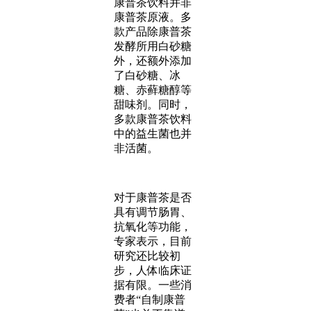
康普茶饮料并非
康普茶原液。多
款产品除康普茶
发酵所用白砂糖
外，还额外添加
了白砂糖、冰
糖、赤藓糖醇等
甜味剂。同时，
多款康普茶饮料
中的益生菌也并
非活菌。
对于康普茶是否
具有调节肠胃、
抗氧化等功能，
专家表示，目前
研究还比较初
步，人体临床证
据有限。一些消
费者“自制康普